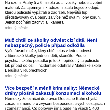
Na území Prahy 5 a 6 mizela auta, vozíky nebo stavební
materiál. Za tajemnými krádežemi stála trojice zlodějů,
kterou policisté vypátrali a zadrželi. Největší lup
představovaly dva bagry za více než dva miliony korun.
Jejich počínání zachytila i kamera.
minulý měsíc
Muž chtěl ze školky odvést cizí dítě. Není
nebezpečný, policie případ odložila
Vyšetřování muže, který chtěl letos v lednu odvést
z liberecké školky jedno z dětí, skončilo. Podle
psychiatrického posudku je totiž nepříčetný, a policisté
tak případ odložili. Incident se odehrál v Mateřské škole
Beruška v Ruprechticích.
minulý měsíc
Více bezpečí a méně kriminality: Německé
dráhy plošně zakazují konzumaci alkoholu
Německý železniční dopravce Deutsche Bahn chystá
zásadní změnu pro zvýšení bezpečnosti svých cestujících
i zaměstnanců. Od poloviny října bude na všech 5 400