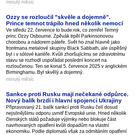
minulý měsíc
Ozzy se rozloučil "skvěle a dojemně".
Prince temnot trápilo hned několik nemocí
Ve středu 22. července to bude rok, co zemřel Temný
princ Ozzy Osbourne. Zpěvák trpěl Parkinsonovou
chorobou a nádorem páteře. Svět ho znal hlavně jako
frontmana metalové skupiny Black Sabbath, ale úspěšný
byl i v sólové kariéře. Kvůli zhoršujícímu se zdravotnímu
stavu se rozhodl uspořádat poslední koncert na
rozloučenou. Ten se konal 5. července 2025 v anglickém
Birminghamu. Byl skvělý a dojemný.
minulý měsíc
Sankce proti Rusku mají nečekané odpůrce.
Nový balík brzdí i hlavní spojenci Ukrajiny
Připravovaný 21. balík sankcí proti Rusku čelí dosud
nejsilnějšímu odporu uvnitř Evropské unie. Hned několik
členských států požaduje výjimky nebo blokuje část
navrhovaných opatření kvůli dopadům na vlastní
ekonomiku. Podle diplomatů však za odmítáním opatření