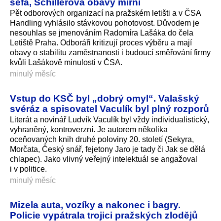
šéfa, Schillerová obavy mírní
Pět odborových organizací na pražském letišti a v ČSA
Handling vyhlásilo stávkovou pohotovost. Důvodem je
nesouhlas se jmenováním Radomíra Lašáka do čela
Letiště Praha. Odboráři kritizují proces výběru a mají
obavy o stabilitu zaměstnanosti i budoucí směřování firmy
kvůli Lašákově minulosti v ČSA.
minulý měsíc
Vstup do KSČ byl „dobrý omyl“. Valašský
svéráz a spisovatel Vaculík byl plný rozporů
Literát a novinář Ludvík Vaculík byl vždy individualistický,
vyhraněný, kontroverzní. Je autorem několika
oceňovaných knih druhé poloviny 20. století (Sekyra,
Morčata, Český snář, fejetony Jaro je tady či Jak se dělá
chlapec). Jako vlivný veřejný intelektuál se angažoval
i v politice.
minulý měsíc
Mizela auta, vozíky a nakonec i bagry.
Policie vypátrala trojici pražských zlodějů