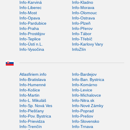
Info-Karviná
Info-Kladno
Info-Liberec
Info-Morava
Info-Most
Info-Olomouc
Info-Opava
Info-Ostrava
Info-Pardubice
Info-Plzeň
Info-Praha
Info-Přerov
Info-Prostějov
Info-Tábor
Info-Teplice
Info-Třebíč
Info-Ústí n.L.
Info-Karlovy Vary
Info-Vysočina
InfoZlín
Atlasfiriem.info
Info-Bardejov
Info-Bratislava
Info-Ban. Bystrica
Info-Humenné
Info-Komárno
Info-Košice
Info-Levice
Info-Martin
Info-Michalovce
Info-L. Mikuláš
Info-Nitra.sk
Info-Sp. Nová Ves
Info-Nové Zámky
Info-Piešťany
Info-Poprad
Info-Pov. Bystrica
Info-Prešov
Info-Prievidza
Info-Slovensko
Info-Trenčín
Info-Trnava