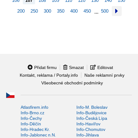
106
107
108
109
110
120
130
140
150
200
250
300
350
400
450
500
…
Přidat firmu
Smazat
Editovat
Kontakt, reklama / Portaly.info
Naše reklamní prvky
Všeobecné obchodní podmínky
Atlasfirem.info
Info-M. Boleslav
Info-Brno.cz
Info-Budějovice
Info-Čechy
Info-Česká Lípa
Info-Děčín
Info-Havířov
Info-Hradec Kr.
Info-Chomutov
Info-Jablonec n.N.
Info-Jihlava