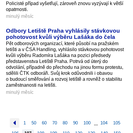
Policisté případ vyšetřují, zároveň znovu vyzývají k větší
opatrnosti.
minulý měsíc
Odbory Letiště Praha vyhlásily stávkovou
pohotovost kvůli výběru Lašáka do čela
Pět odborových organizací, které působí na pražském
letišti a v ČSA Handling, vyhlásilo stávkovou pohotovost
kvůli výběru Radomíra Lašáka na pozici předsedy
představenstva Letiště Praha. Potrvá od úterý do
odvolání, případně do přechodu na jinou formu protestu,
sdělili ČTK odboráři. Svůj krok odůvodnili i obavou
o budoucí směřování a rozvoj letiště a rovněž o stabilitu
zaměstnanosti na letišti.
minulý měsíc
1
50
60
70
80
90
100
104
105
…