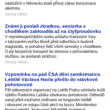
nádražích v Německu platit přísný zákaz konzumace
alkoholu.
minulý měsíc
Známí ji poslali zkratkou, seniorka s
chodítkem zabloudila až na čtyřproudovku
V nejnebezpečnějším úseku průtahu Karlovými Vary,
v takzvaném esíčku těsně před odbočkou k budově
magistrátu, si pohotový řidič všiml seniorky s chodítkem.
O její bezpečný transport do domova s pečovatelskou
službou, se postarali strážníci.
minulý měsíc
Vzpomínka na pád ČSA děsí zaměstnance.
Letiště Václava Havla přešlo do stávkové
pohotovosti
Pět odborových organizací na Letišti Praha vyhlásilo kvůli
výběru Radomíra Lašáka stávkovou pohotovost. Odboráři
varují před možnými změnami ve fungování letiště
i obavami ze vstupu části akcií na burzu. Ministerstvo
financí odmítá, že by nový šéf letiště znamenal