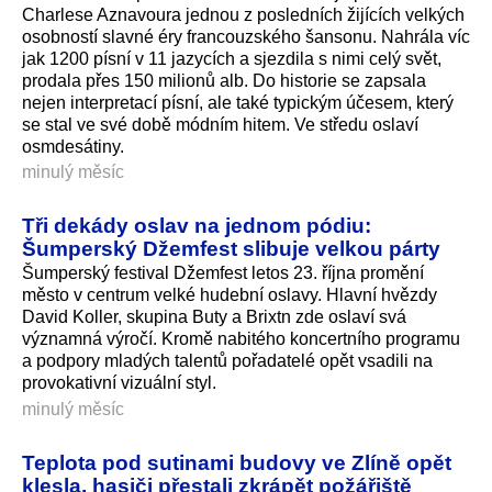
Charlese Aznavoura jednou z posledních žijících velkých
osobností slavné éry francouzského šansonu. Nahrála víc
jak 1200 písní v 11 jazycích a sjezdila s nimi celý svět,
prodala přes 150 milionů alb. Do historie se zapsala
nejen interpretací písní, ale také typickým účesem, který
se stal ve své době módním hitem. Ve středu oslaví
osmdesátiny.
minulý měsíc
Tři dekády oslav na jednom pódiu:
Šumperský Džemfest slibuje velkou párty
Šumperský festival Džemfest letos 23. října promění
město v centrum velké hudební oslavy. Hlavní hvězdy
David Koller, skupina Buty a Brixtn zde oslaví svá
významná výročí. Kromě nabitého koncertního programu
a podpory mladých talentů pořadatelé opět vsadili na
provokativní vizuální styl.
minulý měsíc
Teplota pod sutinami budovy ve Zlíně opět
klesla, hasiči přestali zkrápět požářiště