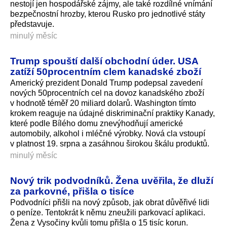
nestojí jen hospodářské zájmy, ale také rozdílné vnímání
bezpečnostní hrozby, kterou Rusko pro jednotlivé státy
představuje.
minulý měsíc
Trump spouští další obchodní úder. USA
zatíží 50procentním clem kanadské zboží
Americký prezident Donald Trump podepsal zavedení
nových 50procentních cel na dovoz kanadského zboží
v hodnotě téměř 20 miliard dolarů. Washington tímto
krokem reaguje na údajné diskriminační praktiky Kanady,
které podle Bílého domu znevýhodňují americké
automobily, alkohol i mléčné výrobky. Nová cla vstoupí
v platnost 19. srpna a zasáhnou širokou škálu produktů.
minulý měsíc
Nový trik podvodníků. Žena uvěřila, že dluží
za parkovné, přišla o tisíce
Podvodníci přišli na nový způsob, jak obrat důvěřivé lidi
o peníze. Tentokrát k němu zneužili parkovací aplikaci.
Žena z Vysočiny kvůli tomu přišla o 15 tisíc korun.