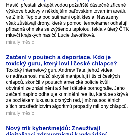
Hasiči přestali zkrápět vodou požářiště částečně zřícené
výškové budovy v někdejším baťovském továrním areálu
ve Zlíně. Teplota pod sutinami opět klesla. Nasazeny
však zůstávají drony, které s pomocí termokamer odhalují
případná ohniska se zvýšenou teplotou, řekla v úterý ČTK
mluvčí krajských hasičů Lucie Javoříková.
minulý měsíc
Zatčení v poutech a deportace. Kdo je
toxický guru, který loví i české chlapce?
Toxický internetový guru Andrew Tate, jehož videa
o nadřazenosti mužů skrytě manipulují i tisíci českých
chlapců, skončil v poutech americké policie kvůli
obvinění ze znásilnění a šíření dětské pornografie. Jeho
zatčení naplno odhaluje kriminální realitu, která se skrývá
za pozlátkem luxusu a drsných rad, jimž na sociálních
sítích prostřednictvím algoritmů propadly miliony chlapců.
minulý měsíc
Nový trik kyberšmejdů: Zneužívají
digitalizaci zdravotnictví k vykrádání