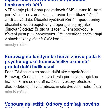
bankovních účtů
VZP varuje před vlnou podvodných SMS a e-mailů, které
pod záminkou „aktualizace zdravotního průkazu“ lákají
z lidí citlivá data. Útočníci využívají věrné napodobeniny
oficiálního webu pojišťovny a operují s pojmy jako
„šifrovaný odkaz“ či „digitalizace“. Cílem podvodu je
získání přístupu k bankovnímu účtu prostřednictvím údajů
z platební karty včetně CVV kódu.
minulý měsíc
Eurowag na londýnské burze znovu padá k
psychologické hranici. Velký akcionář
prodal další balík akcií
Fond TA Associates prodal další akcie společnosti
Eurowag. Cena akcií znovu klesla pod psychologickou
hranici. Firmě se nedaří nalákat investory, přestože
dlouhodobě plní své ambiciózní cíle dvouciferného růs­tu.
minulý měsíc
Vzpoura na letišti: Odbory odmítají nového