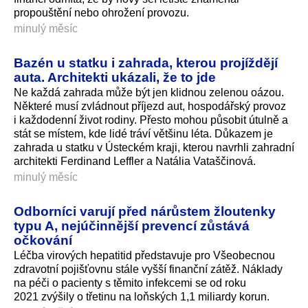
propouštění nebo ohrožení provozu.
minulý měsíc
Bazén u statku i zahrada, kterou projíždějí
auta. Architekti ukázali, že to jde
Ne každá zahrada může být jen klidnou zelenou oázou.
Některé musí zvládnout příjezd aut, hospodářský provoz
i každodenní život rodiny. Přesto mohou působit útulně a
stát se místem, kde lidé tráví většinu léta. Důkazem je
zahrada u statku v Ústeckém kraji, kterou navrhli zahradní
architekti Ferdinand Leffler a Natália Vataščinová.
minulý měsíc
Odborníci varují před nárůstem žloutenky
typu A, nejúčinnější prevencí zůstává
očkování
Léčba virových hepatitid představuje pro Všeobecnou
zdravotní pojišťovnu stále vyšší finanční zátěž. Náklady
na péči o pacienty s těmito infekcemi se od roku
2021 zvýšily o třetinu na loňských 1,1 miliardy korun.