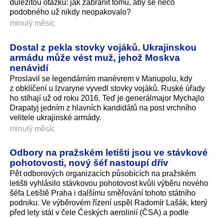
důležitou otázku: jak zabránit tomu, aby se něco
podobného už nikdy neopakovalo?
minulý měsíc
Dostal z pekla stovky vojáků. Ukrajinskou
armádu může vést muž, jehož Moskva
nenávidí
Proslavil se legendárním manévrem v Mariupolu, kdy
z obklíčení u Izvaryne vyvedl stovky vojáků. Ruské úřady
ho stíhají už od roku 2016. Teď je generálmajor Mychajlo
Drapatyj jedním z hlavních kandidátů na post vrchního
velitele ukrajinské armády.
minulý měsíc
Odbory na pražském letišti jsou ve stávkové
pohotovosti, nový šéf nastoupí dřív
Pět odborových organizacích působících na pražském
letišti vyhlásilo stávkovou pohotovost kvůli výběru nového
šéfa Letiště Praha i dalšímu směřování tohoto státního
podniku. Ve výběrovém řízení uspěl Radomír Lašák, který
před lety stál v čele Českých aerolinií (ČSA) a podle