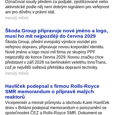
Označovat soudy předem za podjaté, zpolitizované nebo
aktivistické podle něj není dobrým signálem pro veřejnost
ani pro důvěru v právní stát.
minulý měsíc
Škoda Group připravuje nové jméno a logo,
musí ho mít nejpozději do června 2029
Škoda Group, přední evropský výrobce vozidel pro
veřejnou dopravu, připravuje novou korporátní identitu.
Nové jméno a logo musí mít firma ze skupiny PPF
nejpozději do konce června 2029. Novou značku chce
představit v září 2028 na berlínském veletrhu InnoTrans,
což je největší světová přehlídka dopravní techniky.
minulý měsíc
Havlíček podepsal s firmou Rolls-Royce
SMR memorandum o přípravě malých
reaktorů
Vicepremiér a ministr průmyslu a obchodu Karel Havlíček
dnes v Británii podepsal memorandum o porozumění se
společnostmi ČEZ a Rolls-Royce SMR. Dokument se