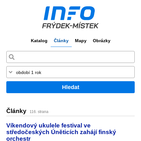
Katalog
Články
Mapy
Obrázky
Hledat
Články
116. strana
Víkendový ukulele festival ve
středočeských Úněticích zahájí finský
orchestr