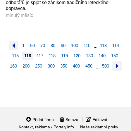
odborářů je spjat se zánikem tradičního leteckého
dopravce.
minulý měsíc
1
50
70
80
90
100
110
113
114
…
115
116
117
118
119
120
130
140
150
160
200
250
300
350
400
450
500
…
Přidat firmu
Smazat
Editovat
Kontakt, reklama / Portaly.info
Naše reklamní prvky