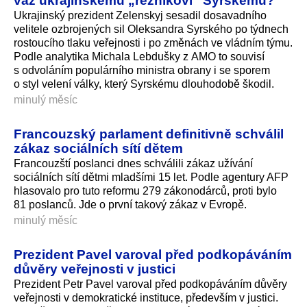
vaz ukrajinskému „řezníkovi“ Syrskému?
Ukrajinský prezident Zelenskyj sesadil dosavadního
velitele ozbrojených sil Oleksandra Syrského po týdnech
rostoucího tlaku veřejnosti i po změnách ve vládním týmu.
Podle analytika Michala Lebdušky z AMO to souvisí
s odvoláním populárního ministra obrany i se sporem
o styl velení války, který Syrskému dlouhodobě škodil.
minulý měsíc
Francouzský parlament definitivně schválil
zákaz sociálních sítí dětem
Francouzští poslanci dnes schválili zákaz užívání
sociálních sítí dětmi mladšími 15 let. Podle agentury AFP
hlasovalo pro tuto reformu 279 zákonodárců, proti bylo
81 poslanců. Jde o první takový zákaz v Evropě.
minulý měsíc
Prezident Pavel varoval před podkopáváním
důvěry veřejnosti v justici
Prezident Petr Pavel varoval před podkopáváním důvěry
veřejnosti v demokratické instituce, především v justici.