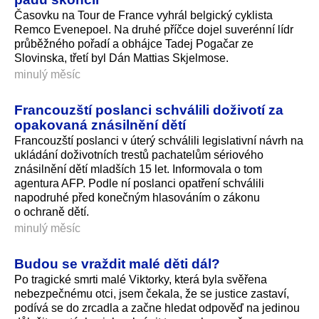
Časovku na Tour de France vyhrál belgický cyklista
Remco Evenepoel. Na druhé příčce dojel suverénní lídr
průběžného pořadí a obhájce Tadej Pogačar ze
Slovinska, třetí byl Dán Mattias Skjelmose.
minulý měsíc
Francouzští poslanci schválili doživotí za
opakovaná znásilnění dětí
Francouzští poslanci v úterý schválili legislativní návrh na
ukládání doživotních trestů pachatelům sériového
znásilnění dětí mladších 15 let. Informovala o tom
agentura AFP. Podle ní poslanci opatření schválili
napodruhé před konečným hlasováním o zákonu
o ochraně dětí.
minulý měsíc
Budou se vraždit malé děti dál?
Po tragické smrti malé Viktorky, která byla svěřena
nebezpečnému otci, jsem čekala, že se justice zastaví,
podívá se do zrcadla a začne hledat odpověď na jedinou