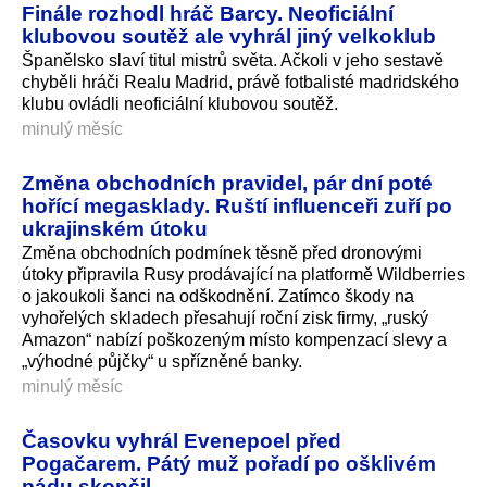
Finále rozhodl hráč Barcy. Neoficiální
klubovou soutěž ale vyhrál jiný velkoklub
Španělsko slaví titul mistrů světa. Ačkoli v jeho sestavě
chyběli hráči Realu Madrid, právě fotbalisté madridského
klubu ovládli neoficiální klubovou soutěž.
minulý měsíc
Změna obchodních pravidel, pár dní poté
hořící megasklady. Ruští influenceři zuří po
ukrajinském útoku
Změna obchodních podmínek těsně před dronovými
útoky připravila Rusy prodávající na platformě Wildberries
o jakoukoli šanci na odškodnění. Zatímco škody na
vyhořelých skladech přesahují roční zisk firmy, „ruský
Amazon“ nabízí poškozeným místo kompenzací slevy a
„výhodné půjčky“ u spřízněné banky.
minulý měsíc
Časovku vyhrál Evenepoel před
Pogačarem. Pátý muž pořadí po ošklivém
pádu skončil