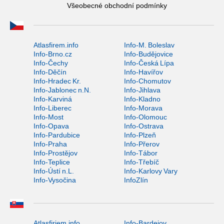
Všeobecné obchodní podmínky
Atlasfirem.info
Info-M. Boleslav
Info-Brno.cz
Info-Budějovice
Info-Čechy
Info-Česká Lípa
Info-Děčín
Info-Havířov
Info-Hradec Kr.
Info-Chomutov
Info-Jablonec n.N.
Info-Jihlava
Info-Karviná
Info-Kladno
Info-Liberec
Info-Morava
Info-Most
Info-Olomouc
Info-Opava
Info-Ostrava
Info-Pardubice
Info-Plzeň
Info-Praha
Info-Přerov
Info-Prostějov
Info-Tábor
Info-Teplice
Info-Třebíč
Info-Ústí n.L.
Info-Karlovy Vary
Info-Vysočina
InfoZlín
Atlasfiriem.info
Info-Bardejov