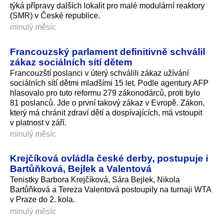
týká přípravy dalších lokalit pro malé modulární reaktory
(SMR) v České republice.
minulý měsíc
Francouzský parlament definitivně schválil
zákaz sociálních sítí dětem
Francouzští poslanci v úterý schválili zákaz užívání
sociálních sítí dětmi mladšími 15 let. Podle agentury AFP
hlasovalo pro tuto reformu 279 zákonodárců, proti bylo
81 poslanců. Jde o první takový zákaz v Evropě. Zákon,
který má chránit zdraví dětí a dospívajících, má vstoupit
v platnost v září.
minulý měsíc
Krejčíková ovládla české derby, postupuje i
Bartůňková, Bejlek a Valentová
Tenistky Barbora Krejčíková, Sára Bejlek, Nikola
Bartůňková a Tereza Valentová postoupily na turnaji WTA
v Praze do 2. kola.
minulý měsíc