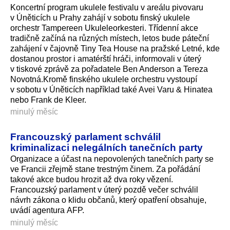
Koncertní program ukulele festivalu v areálu pivovaru
v Úněticích u Prahy zahájí v sobotu finský ukulele
orchestr Tampereen Ukuleleorkesteri. Třídenní akce
tradičně začíná na různých místech, letos bude páteční
zahájení v čajovně Tiny Tea House na pražské Letné, kde
dostanou prostor i amatérští hráči, informovali v úterý
v tiskové zprávě za pořadatele Ben Anderson a Tereza
Novotná.Kromě finského ukulele orchestru vystoupí
v sobotu v Úněticích například také Avei Varu & Hinatea
nebo Frank de Kleer.
minulý měsíc
Francouzský parlament schválil
kriminalizaci nelegálních tanečních party
Organizace a účast na nepovolených tanečních party se
ve Francii zřejmě stane trestným činem. Za pořádání
takové akce budou hrozit až dva roky vězení.
Francouzský parlament v úterý pozdě večer schválil
návrh zákona o klidu občanů, který opatření obsahuje,
uvádí agentura AFP.
minulý měsíc