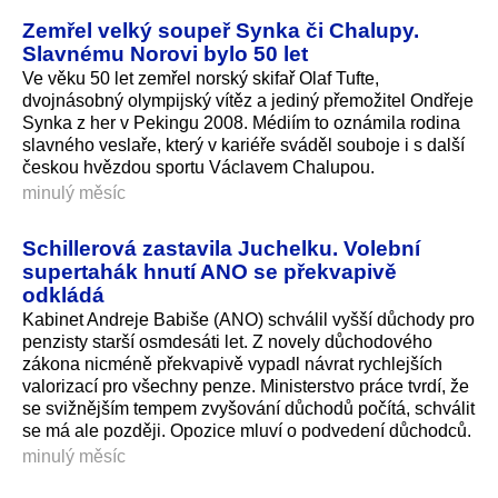
Zemřel velký soupeř Synka či Chalupy.
Slavnému Norovi bylo 50 let
Ve věku 50 let zemřel norský skifař Olaf Tufte,
dvojnásobný olympijský vítěz a jediný přemožitel Ondřeje
Synka z her v Pekingu 2008. Médiím to oznámila rodina
slavného veslaře, který v kariéře sváděl souboje i s další
českou hvězdou sportu Václavem Chalupou.
minulý měsíc
Schillerová zastavila Juchelku. Volební
supertahák hnutí ANO se překvapivě
odkládá
Kabinet Andreje Babiše (ANO) schválil vyšší důchody pro
penzisty starší osmdesáti let. Z novely důchodového
zákona nicméně překvapivě vypadl návrat rychlejších
valorizací pro všechny penze. Ministerstvo práce tvrdí, že
se svižnějším tempem zvyšování důchodů počítá, schválit
se má ale později. Opozice mluví o podvedení důchodců.
minulý měsíc