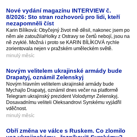
Nové vydání magazínu INTERVIEW č.
8/2026: Sto stran rozhovorů pro lidi, kteří
nezapomněli číst
Karin Bílíková: Obyčejný život mě děsil, nakonec jsem po
něm ale zatoužilaHolky z Ostravy se čertů nebojí, jsou na
ně zvyklé. Možná i proto se KARIN BÍLÍKOVÁ rychle
zorientovala nejen v pražském uměleckém světě.
minulý měsíc
Novým velitelem ukrajinské armády bude
Drapatyj, oznámil Zelenskyj
Novým hlavním velitelem ukrajinské armády bude
Mychajlo Drapatyj, oznámil dnes večer na platformě
Telegram ukrajinský prezident Volodymyr Zelenskyj.
Dosavadnímu veliteli Oleksandrovi Syrskému vyjádřil
vděčnost.
minulý měsíc
Obří změna ve válce s Ruskem. Co zlomilo