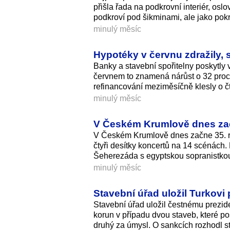
přišla řada na podkrovní interiér, oslo
podkroví pod šikminami, ale jako po
minulý měsíc
Hypotéky v červnu zdražily, 
Banky a stavební spořitelny poskytly 
červnem to znamená nárůst o 32 proce
refinancování meziměsíčně klesly o čty
minulý měsíc
V Českém Krumlově dnes zač
V Českém Krumlově dnes začne 35. ro
čtyři desítky koncertů na 14 scénách
Šeherezáda s egyptskou sopranistkou 
minulý měsíc
Stavební úřad uložil Turkovi
Stavební úřad uložil čestnému prezide
korun v případu dvou staveb, které po
druhý za úmysl. O sankcích rozhodl 