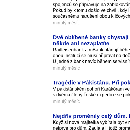
spojenců se připravuje na zablokování
Pokud by k tomu došlo ve chvíli, kdy 
současnému narušení obou klíčových 
minulý měsíc
Dvě oblíbené banky chystají
někde ani nezaplatíte
Raiffeisenbank a mBank plánují běhe
obou institucí se musí připravit na d
U jedné z bank navíc během servisníh
minulý měsíc
Tragédie v Pákistánu. Při p
V pákistánském pohoří Karákóram ve č
s dvěma členy české expedice se poko
minulý měsíc
Nejdřív proměnily celý dům. 
Když si nová majitelka vybírala byt
nejprve pro dům. Zaujala ji totiž prom