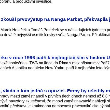
obranu a produktivní investice.
 zkouší prvovýstup na Nanga Parbat, překvapila 
i Marek Holeček a Tomáš Petreček se v následujících týdnech p
nu deváté nejvyšší osmitisícovky světa Nanga Parba. Při aklima
u v roce 1996 patří k nejtragičtějším v historii 
cké společnosti TWA na lince do Říma s mezipřistáním v Paříži
 vlnách Atlantiku nedaleko New Yorku, patří k nejhorším letecký
.
 vláda o tom jedná s opozicí. Firmy by ušetřily m
áhrady mezd zaměstnanců v prvních třech dnech nemoci až 8,8 m
bývá navzdory skutečnosti, že mnozí zaměstnavatelé nabízejí s
rníků představuje krátkodobá nemocnost pracovníků citelný ná