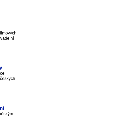
m
filmových
ivadelní
y
tce
dočeských
ni
 loňským