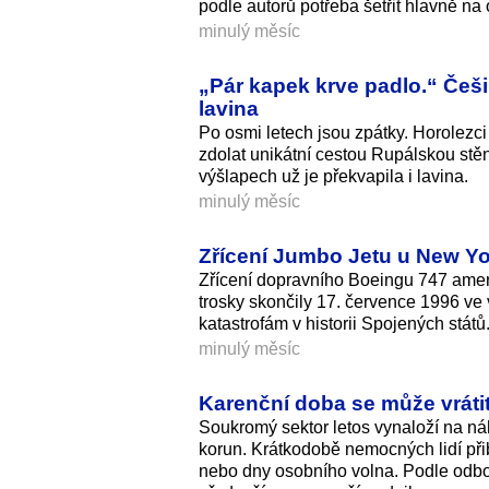
podle autorů potřeba šetřit hlavně na 
minulý měsíc
„Pár kapek krve padlo.“ Češi
lavina
Po osmi letech jsou zpátky. Horolezc
zdolat unikátní cestou Rupálskou stě
výšlapech už je překvapila i lavina.
minulý měsíc
Zřícení Jumbo Jetu u New York
Zřícení dopravního Boeingu 747 ameri
trosky skončily 17. července 1996 ve
katastrofám v historii Spojených států
minulý měsíc
Karenční doba se může vrátit,
Soukromý sektor letos vynaloží na n
korun. Krátkodobě nemocných lidí při
nebo dny osobního volna. Podle odbo