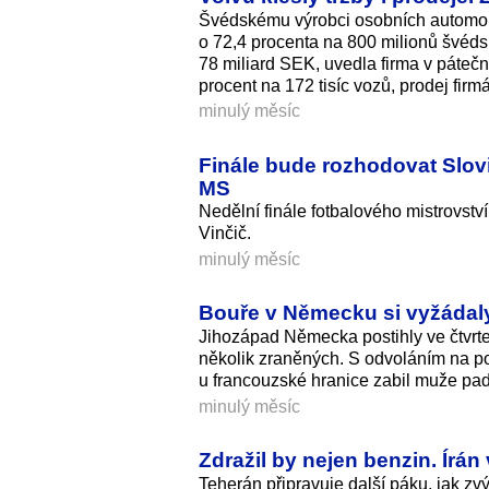
Švédskému výrobci osobních automobil
o 72,4 procenta na 800 milionů švédsk
78 miliard SEK, uvedla firma v páteč
procent na 172 tisíc vozů, prodej firmá
minulý měsíc
Finále bude rozhodovat Slovi
MS
Nedělní finále fotbalového mistrovst
Vinčič.
minulý měsíc
Bouře v Německu si vyžádaly 
Jihozápad Německa postihly ve čtvrtek
několik zraněných. S odvoláním na po
u francouzské hranice zabil muže pada
minulý měsíc
Zdražil by nejen benzin. Írán
Teherán připravuje další páku, jak zv