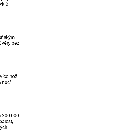
vyklé
 loňským
 úvěry bez
více než
a noc/
ši 200 000
balost,
ných