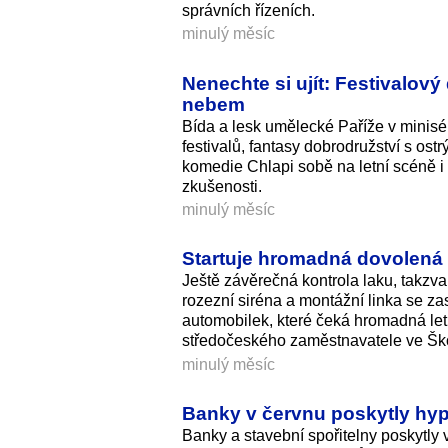
správních řízeních.
minulý měsíc
Nenechte si ujít: Festivalo
nebem
Bída a lesk umělecké Paříže v minisé
festivalů, fantasy dobrodružství s ostr
komedie Chlapi sobě na letní scéně i
zkušenosti.
minulý měsíc
Startuje hromadná dovolená 
Ještě závěrečná kontrola laku, takzvan
rozezní siréna a montážní linka se za
automobilek, které čeká hromadná let
středočeského zaměstnavatele ve Škod
minulý měsíc
Banky v červnu poskytly hypo
Banky a stavební spořitelny poskytly 