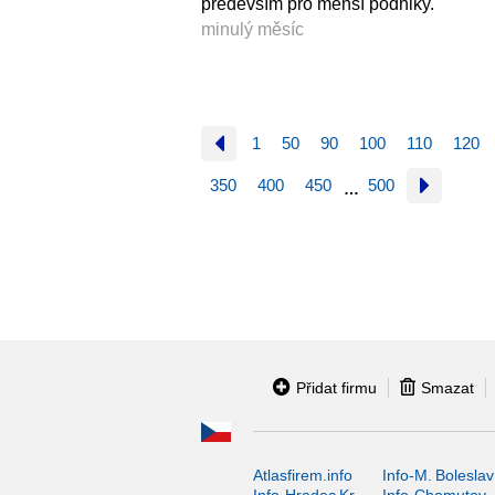
především pro menší podniky.
minulý měsíc
1
50
90
100
110
120
350
400
450
500
…
Přidat firmu
Smazat
Atlasfirem.info
Info-M. Boleslav
Info-Hradec Kr.
Info-Chomutov