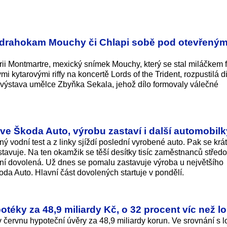
vý drahokam Mouchy či Chlapi sobě pod otevřený
rii Montmartre, mexický snímek Mouchy, který se stal miláčkem 
ými kytarovými riffy na koncertě Lords of the Trident, rozpustilá d
 výstava umělce Zbyňka Sekala, jehož dílo formovaly válečné
ve Škoda Auto, výrobu zastaví i další automobilk
ý vodní test a z linky sjíždí poslední vyrobené auto. Pak se krá
stavuje. Na ten okamžik se těší desítky tisíc zaměstnanců stře
ní dovolená. Už dnes se pomalu zastavuje výroba u největšího
a Auto. Hlavní část dovolených startuje v pondělí.
téky za 48,9 miliardy Kč, o 32 procent víc než lo
v červnu hypoteční úvěry za 48,9 miliardy korun. Ve srovnání s