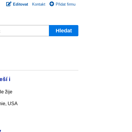
Editovat
Kontakt
Přidat firmu
Hledat
ší i
e žije
ánie, USA
y