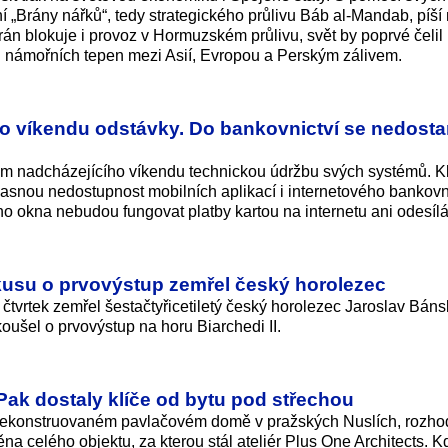
 „Brány nářků“, tedy strategického průlivu Báb al-Mandab, píší
Írán blokuje i provoz v Hormuzském průlivu, svět by poprvé čelil
námořních tepen mezi Asií, Evropou a Perským zálivem.
 o víkendu odstávky. Do bankovnictví se nedosta
m nadcházejícího víkendu technickou údržbu svých systémů. Kl
očasnou nedostupnost mobilních aplikací i internetového bankovni
o okna nebudou fungovat platby kartou na internetu ani odesílá
okusu o prvovýstup zemřel český horolezec
tvrtek zemřel šestačtyřicetiletý český horolezec Jaroslav Báns
ušel o prvovýstup na horu Biarchedi II.
Pak dostaly klíče od bytu pod střechou
 v rekonstruovaném pavlačovém domě v pražských Nuslích, rozho
ěna celého objektu, za kterou stál ateliér Plus One Architects. 