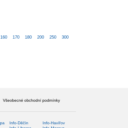
160
170
180
200
250
300
Všeobecné obchodní podmínky
ípa
Info-Děčín
Info-Havířov
Info-Liberec
Info-Morava