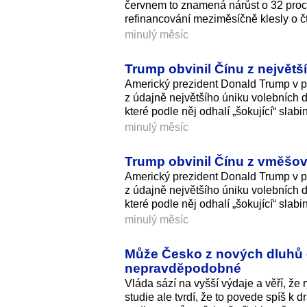
červnem to znamená nárůst o 32 proce
refinancování meziměsíčně klesly o čty
minulý měsíc
Trump obvinil Čínu z největš
Americký prezident Donald Trump v pr
z údajně největšího úniku volebních 
které podle něj odhalí „šokující“ slab
minulý měsíc
Trump obvinil Čínu z vměšov
Americký prezident Donald Trump v pr
z údajně největšího úniku volebních 
které podle něj odhalí „šokující“ slab
minulý měsíc
Může Česko z nových dluhů e
nepravděpodobné
Vláda sází na vyšší výdaje a věří, že
studie ale tvrdí, že to povede spíš k 