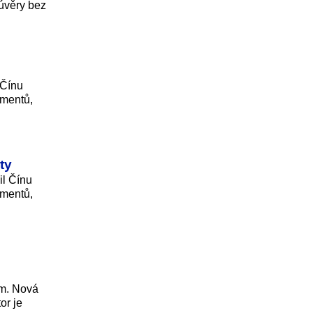
 úvěry bez
 Čínu
umentů,
ty
il Čínu
umentů,
am. Nová
or je