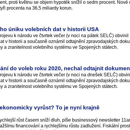
nt, proti květnu se objem hypoték snížil o sedm procent. Nové
ři procenta na 36,5 miliardy ko­run.
ího úniku volebních dat v historii USA
ojevu k národu ve čtvrtek večer (v noci na pátek SELČ) obvinil
dat v historii a současně oznámil odtajnění zpravodajských dok
iny a zranitelnost volebního systému ve Spojených státech.
ání do voleb roku 2020, nechal odtajnit dokumen
ojevu k národu ve čtvrtek večer (v noci na dnešek SELČ) obvin
dat v historii a současně oznámil odtajnění zpravodajských dok
iny a zranitelnost volebního systému ve Spojených státech.
konomicky vyrůst? To je nyní krajně
 rychlejší růst časem sníží dluh, píše businessový newsletter 11
dražšímu financování a rychlejšímu růstu zadlužení. Fiskální prost