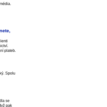
 média.
nete,
ienti
ctví.
ní plateb.
ký. Spolu
dla se
Když pak