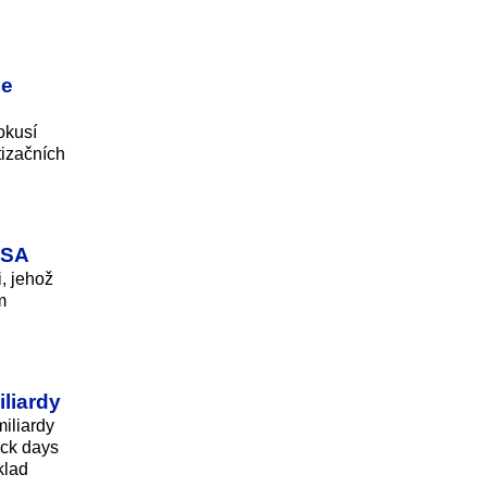
je
okusí
tizačních
USA
, jehož
m
iliardy
iliardy
ick days
klad