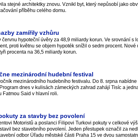
vila stejné architektky znovu. Vznikl byt, který nepůsobí jako ob
kračování příběhu celého domu.
sazby zamířily vzhůru
v červnu hypoteční úvěry za 48,9 miliardy korun. Ve srovnání s
nt, proti květnu se objem hypoték snížil o sedm procent. Nové
ři procenta na 36,5 miliardy ko­run.
ne mezinárodní hudební festival
čník mezinárodního hudebního festivalu. Do 8. srpna nabídne 
. Program dnes v kulisách zámeckých zahrad zahájí Tisíc a jedn
Fatmou Said v hlavní roli.
 pokuty za stavby bez povolení
ntovi Motoristů a poslanci Filipovi Turkovi pokuty v celkové vý
stavil bez stavebního povolení. Jeden přestupek označil za ned
stavební odbor Úřadu městské části Praha 15 ve dvou samostat