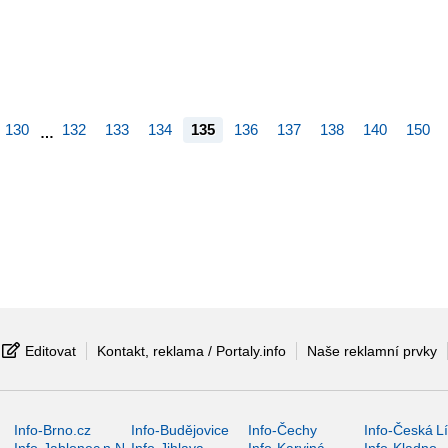
130
132
133
134
135
136
137
138
140
150
…
Editovat
Kontakt, reklama / Portaly.info
Naše reklamní prvky
Info-Brno.cz
Info-Budějovice
Info-Čechy
Info-Česká L
Info-Jablonec n.N.
Info-Jihlava
Info-Karviná
Info-Kladno