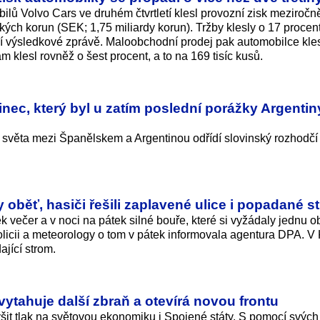
ů Volvo Cars ve druhém čtvrtletí klesl provozní zisk meziročn
ých korun (SEK; 1,75 miliardy korun). Tržby klesly o 17 procen
ní výsledkové zprávě. Maloobchodní prodej pak automobilce kles
m klesl rovněž o šest procent, a to na 169 tisíc kusů.
nec, který byl u zatím poslední porážky Argentin
ví světa mezi Španělskem a Argentinou odřídí slovinský rozhodčí
oběť, hasiči řešili zaplavené ulice i popadané s
 večer a v noci na pátek silné bouře, které si vyžádaly jednu o
licii a meteorology o tom v pátek informovala agentura DPA. V
jící strom.
 vytahuje další zbraň a otevírá novou frontu
ýšit tlak na světovou ekonomiku i Spojené státy. S pomocí svých