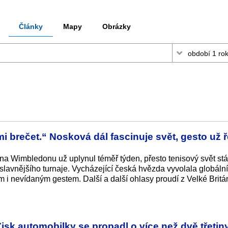
Články
Mapy
Obrázky
 brečet.“ Nosková dál fascinuje svět, gesto už ře
na Wimbledonu už uplynul téměř týden, přesto tenisový svět stál
slavnějšího turnaje. Vycházející česká hvězda vyvolala globální
i nevídaným gestem. Další a další ohlasy proudí z Velké Brit
 Zisk automobilky se propadl o více než dvě třetin