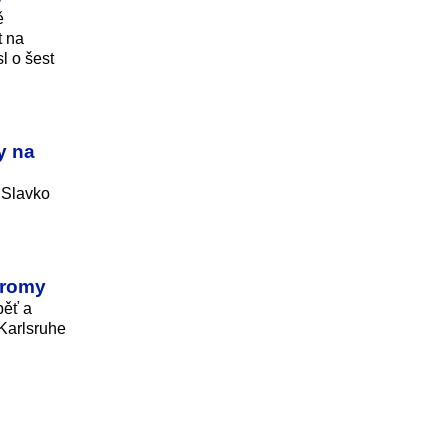
ě
t na
l o šest
y na
 Slavko
tromy
běť a
 Karlsruhe