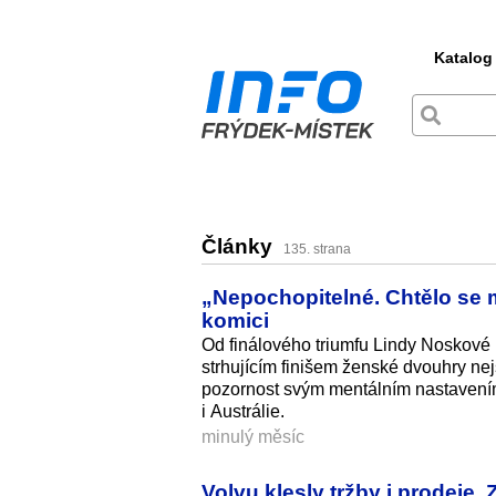
Katalog
Články
135. strana
„Nepochopitelné. Chtělo se mi
komici
Od finálového triumfu Lindy Noskové 
strhujícím finišem ženské dvouhry nej
pozornost svým mentálním nastavením 
i Austrálie.
minulý měsíc
Volvu klesly tržby i prodeje.