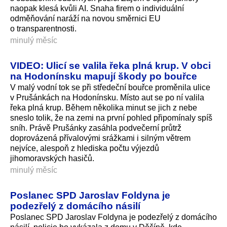
naopak klesá kvůli AI. Snaha firem o individuální
odměňování naráží na novou směrnici EU
o transparentnosti.
minulý měsíc
VIDEO: Ulicí se valila řeka plná krup. V obci
na Hodonínsku mapují škody po bouřce
V malý vodní tok se při středeční bouřce proměnila ulice
v Prušánkách na Hodonínsku. Místo aut se po ní valila
řeka plná krup. Během několika minut se jich z nebe
sneslo tolik, že na zemi na první pohled připomínaly spíš
sníh. Právě Prušánky zasáhla podvečerní průtrž
doprovázená přívalovými srážkami i silným větrem
nejvíce, alespoň z hlediska počtu výjezdů
jihomoravských hasičů.
minulý měsíc
Poslanec SPD Jaroslav Foldyna je
podezřelý z domácího násilí
Poslanec SPD Jaroslav Foldyna je podezřelý z domácího