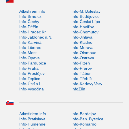
Atlasfirem.info
Info-M. Boleslav
Info-Brno.cz
Info-Budějovice
Info-Čechy
Info-Česká Lípa
Info-Děčín
Info-Havířov
Info-Hradec Kr.
Info-Chomutov
Info-Jablonec n.N.
Info-Jihlava
Info-Karviná
Info-Kladno
Info-Liberec
Info-Morava
Info-Most
Info-Olomouc
Info-Opava
Info-Ostrava
Info-Pardubice
Info-Plzeň
Info-Praha
Info-Přerov
Info-Prostějov
Info-Tábor
Info-Teplice
Info-Třebíč
Info-Ústí n.L.
Info-Karlovy Vary
Info-Vysočina
InfoZlín
Atlasfiriem.info
Info-Bardejov
Info-Bratislava
Info-Ban. Bystrica
Info-Humenné
Info-Komárno