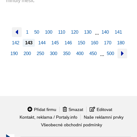
minulý měsíc
1
50
100
110
120
130
140
141
…
142
143
144
145
146
150
160
170
180
190
200
250
300
350
400
450
500
…
Přidat firmu
Smazat
Editovat
Kontakt, reklama / Portaly.info
Naše reklamní prvky
Všeobecné obchodní podmínky