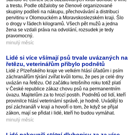
a trestu. Podle obžaloby se členové organizované
skupiny podíleli na nákupu, přechovávání a distribuci
pervitinu v Olomouckém a Moravskoslezském kraji. Šlo
o drogy v řádech kilogramů. Všech pět mužů a jedna
žena se vzdali práva na odvolání, rozsudek je tedy
pravomocný.
minulý měsíc
Lidé si více všímají psů trvale uvázaných na
řetězu, veterinářům přibylo podnětů
Lidé z Plzeňského kraje ve velkém hlásí úřadům i psím
záchranářům týrání zvířat kvůli tomu, že pes je celé dny
uvázán na řetězu. Od začátku letošního roku totiž platí
v České republice zákaz chovu psů na permanentním
úvazu. Majitelům za to hrozí postih. Podnětů od lidí, kteří
provinilce hlásí veterinární správě, je hodně. Uvádějí to
psí záchranáři v kraji a hovoří o tom, že když se přijal
zákon, mají se přidat i lidé, kteří ho budou vymáhat.
minulý měsíc
Lidé nakoupili státní dluhopisy za za více