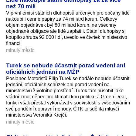
než 70 mili
V první emisi státních dluhopisů určených pro občany lidé
nakoupili cenné papíry za 74 miliard korun. Celkový
objem objednávek byl 80 miliard korun, ne všechny
objednané obligace ale lidé zaplatili. Státní dluhopisy si
koupilo zhruba 92 000 lidí, uvedlo ve čtvrtek ministerstvo
financí.
minulý měsíc
Turek se nebude účastnit porad vedení ani
oficiálních jednání na MŽP
Poslanec Motoristů Filip Turek se nadále nebude účastnit
jednání, oficiálních schůzek ani porad vedení na
ministerstvu životního prostředí. Turek tam působil jako
vládní zmocněnec pro klimatickou politiku a Green Deal,
funkci však přestal vykonávat v souvislosti s vyšetřováním
své pondělní dopravní nehody. ČTK to sdělila mluvčí
ministerstva Veronika Krejčí.
minulý měsíc