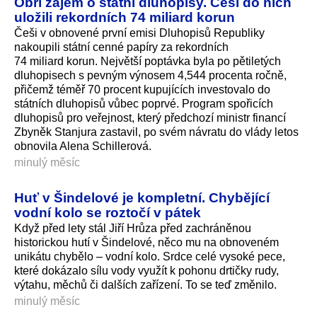
Obří zájem o státní dluhopisy. Češi do nich
uložili rekordních 74 miliard korun
Češi v obnovené první emisi Dluhopisů Republiky
nakoupili státní cenné papíry za rekordních
74 miliard korun. Největší poptávka byla po pětiletých
dluhopisech s pevným výnosem 4,544 procenta ročně,
přičemž téměř 70 procent kupujících investovalo do
státních dluhopisů vůbec poprvé. Program spořicích
dluhopisů pro veřejnost, který předchozí ministr financí
Zbyněk Stanjura zastavil, po svém návratu do vlády letos
obnovila Alena Schillerová.
minulý měsíc
Huť v Šindelové je kompletní. Chybějící
vodní kolo se roztočí v pátek
Když před lety stál Jiří Hrůza před zachráněnou
historickou hutí v Šindelové, něco mu na obnoveném
unikátu chybělo – vodní kolo. Srdce celé vysoké pece,
které dokázalo sílu vody využít k pohonu drtičky rudy,
výtahu, měchů či dalších zařízení. To se teď změnilo.
minulý měsíc