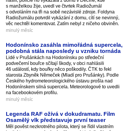
násilí, policie ho vykázala z domu v Děčíně, kde
s manželkou žije, uvedl ve čtvrtek Radiožurnál
s odvoláním na tři na sobě nezávislé zdroje. Foldyna
Radiožurnálu potvrdil vykázání z domu, cítí se nevinný,
věc nechtěl komentovat. Zatím nebyl z ničeho obviněn.
minulý měsíc
Hodonínsko zasáhla mimořádná supercela,
podobná stála naposledy u vzniku tornáda
Lidé v Prušánkách na Hodonínsku po středeční
podvečerní bouřce sčítají škody, v obci nahlásili
46 událostí, kdy bouřky něco poškodily. ČTK to řekl
starosta Zbyněk Němeček (Mladí pro Prušánky). Podle
Českého hydrometeorolo­gického ústavu prošla nad
Hodonínskem silná supercela. Meteorologové to uvedli
na facebookovém profilu.
minulý měsíc
Legenda RAF ožívá v dokudramatu. Film
Osamělý vlk představuje první teaser
Měl pověst nezkrotného pilota, který se řídil vlastním