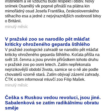
instinktem a ve vzduchu budil respekt i obdiv. Nový
snímek Osamělý vlk poprvé přináší na plátna kin
mimořádný osud Josefa Františka, československého
stíhacího esa a jedné z nejvýraznějších osobností bitvy
o Británii.
minulý měsíc
V pražské zoo se narodilo pět mláďat
kriticky ohroženého geparda štíhlého
V pražské zoologické zahradě se narodilo pět mláďat
kriticky ohroženého geparda štíhlého. Koťata přišla na
svět 18. června a jsou prvním přírůstkem tohoto druhu
v pražské zoo po osmi letech. Zatím nepřekonala
nejrizikovější období života, samice se o ně ale podle
chovatelů vzorně stará. Zatím obývají zázemí zahrady.
ČTK o tom informoval mluvčí zoo Filip Mašek.
minulý měsíc
Češka s Ruskou vedou revoluci, jsou jiné.
Sabalenková se zatím radikálnímu obratu
směje