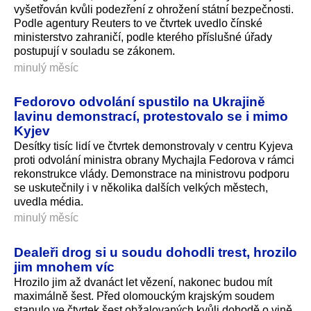
vyšetřován kvůli podezření z ohrožení státní bezpečnosti.
Podle agentury Reuters to ve čtvrtek uvedlo čínské
ministerstvo zahraničí, podle kterého příslušné úřady
postupují v souladu se zákonem.
minulý měsíc
Fedorovo odvolání spustilo na Ukrajině
lavinu demonstrací, protestovalo se i mimo
Kyjev
Desítky tisíc lidí ve čtvrtek demonstrovaly v centru Kyjeva
proti odvolání ministra obrany Mychajla Fedorova v rámci
rekonstrukce vlády. Demonstrace na ministrovu podporu
se uskutečnily i v několika dalších velkých městech,
uvedla média.
minulý měsíc
Dealeři drog si u soudu dohodli trest, hrozilo
jim mnohem víc
Hrozilo jim až dvanáct let vězení, nakonec budou mít
maximálně šest. Před olomouckým krajským soudem
stanulo ve čtvrtek šest obžalovaných kvůli dohodě o vině