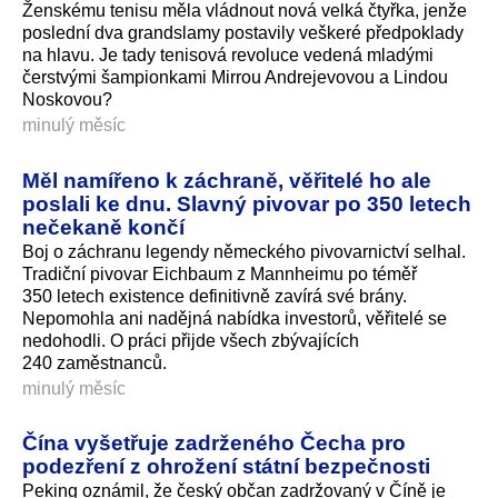
Ženskému tenisu měla vládnout nová velká čtyřka, jenže
poslední dva grandslamy postavily veškeré předpoklady
na hlavu. Je tady tenisová revoluce vedená mladými
čerstvými šampionkami Mirrou Andrejevovou a Lindou
Noskovou?
minulý měsíc
Měl namířeno k záchraně, věřitelé ho ale
poslali ke dnu. Slavný pivovar po 350 letech
nečekaně končí
Boj o záchranu legendy německého pivovarnictví selhal.
Tradiční pivovar Eichbaum z Mannheimu po téměř
350 letech existence definitivně zavírá své brány.
Nepomohla ani nadějná nabídka investorů, věřitelé se
nedohodli. O práci přijde všech zbývajících
240 zaměstnanců.
minulý měsíc
Čína vyšetřuje zadrženého Čecha pro
podezření z ohrožení státní bezpečnosti
Peking oznámil, že český občan zadržovaný v Číně je