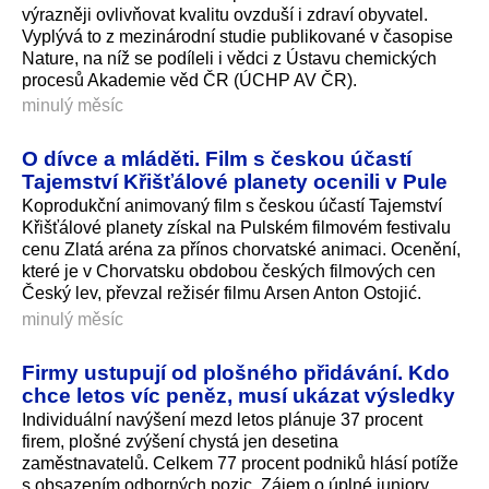
výrazněji ovlivňovat kvalitu ovzduší i zdraví obyvatel.
Vyplývá to z mezinárodní studie publikované v časopise
Nature, na níž se podíleli i vědci z Ústavu chemických
procesů Akademie věd ČR (ÚCHP AV ČR).
minulý měsíc
O dívce a mláděti. Film s českou účastí
Tajemství Křišťálové planety ocenili v Pule
Koprodukční animovaný film s českou účastí Tajemství
Křišťálové planety získal na Pulském filmovém festivalu
cenu Zlatá aréna za přínos chorvatské animaci. Ocenění,
které je v Chorvatsku obdobou českých filmových cen
Český lev, převzal režisér filmu Arsen Anton Ostojić.
minulý měsíc
Firmy ustupují od plošného přidávání. Kdo
chce letos víc peněz, musí ukázat výsledky
Individuální navýšení mezd letos plánuje 37 procent
firem, plošné zvýšení chystá jen desetina
zaměstnavatelů. Celkem 77 procent podniků hlásí potíže
s obsazením odborných pozic. Zájem o úplné juniory