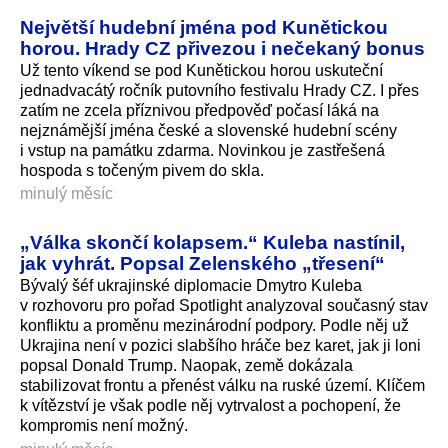
Největší hudební jména pod Kunětickou
horou. Hrady CZ přivezou i nečekaný bonus
Už tento víkend se pod Kunětickou horou uskuteční
jednadvacátý ročník putovního festivalu Hrady CZ. I přes
zatím ne zcela příznivou předpověď počasí láká na
nejznámější jména české a slovenské hudební scény
i vstup na památku zdarma. Novinkou je zastřešená
hospoda s točeným pivem do skla.
minulý měsíc
„Válka skončí kolapsem.“ Kuleba nastínil,
jak vyhrát. Popsal Zelenského „třesení“
Bývalý šéf ukrajinské diplomacie Dmytro Kuleba
v rozhovoru pro pořad Spotlight analyzoval současný stav
konfliktu a proměnu mezinárodní podpory. Podle něj už
Ukrajina není v pozici slabšího hráče bez karet, jak ji loni
popsal Donald Trump. Naopak, země dokázala
stabilizovat frontu a přenést válku na ruské území. Klíčem
k vítězství je však podle něj vytrvalost a pochopení, že
kompromis není možný.