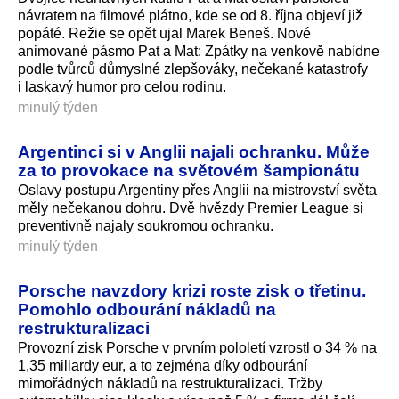
návratem na filmové plátno, kde se od 8. října objeví již
popáté. Režie se opět ujal Marek Beneš. Nové
animované pásmo Pat a Mat: Zpátky na venkově nabídne
podle tvůrců důmyslné zlepšováky, nečekané katastrofy
i laskavý humor pro celou rodinu.
minulý týden
Argentinci si v Anglii najali ochranku. Může
za to provokace na světovém šampionátu
Oslavy postupu Argentiny přes Anglii na mistrovství světa
měly nečekanou dohru. Dvě hvězdy Premier League si
preventivně najaly soukromou ochranku.
minulý týden
Porsche navzdory krizi roste zisk o třetinu.
Pomohlo odbourání nákladů na
restrukturalizaci
Provozní zisk Porsche v prvním pololetí vzrostl o 34 % na
1,35 miliardy eur, a to zejména díky odbourání
mimořádných nákladů na restrukturalizaci. Tržby