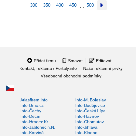
300
350
400
450
500
…
Přidat firmu
Smazat
Editovat
Kontakt, reklama / Portaly.info
Naše reklamní prvky
Všeobecné obchodní podmínky
Atlasfirem.info
Info-M. Boleslav
Info-Brno.cz
Info-Budějovice
Info-Čechy
Info-Česká Lípa
Info-Děčín
Info-Havířov
Info-Hradec Kr.
Info-Chomutov
Info-Jablonec n.N.
Info-Jihlava
Info-Karviná
Info-Kladno