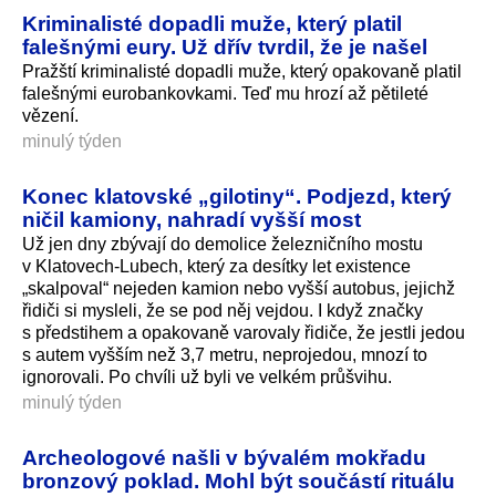
Kriminalisté dopadli muže, který platil
falešnými eury. Už dřív tvrdil, že je našel
Pražští kriminalisté dopadli muže, který opakovaně platil
falešnými eurobankovkami. Teď mu hrozí až pětileté
vězení.
minulý týden
Konec klatovské „gilotiny“. Podjezd, který
ničil kamiony, nahradí vyšší most
Už jen dny zbývají do demolice železničního mostu
v Klatovech-Lubech, který za desítky let existence
„skalpoval“ nejeden kamion nebo vyšší autobus, jejichž
řidiči si mysleli, že se pod něj vejdou. I když značky
s předstihem a opakovaně varovaly řidiče, že jestli jedou
s autem vyšším než 3,7 metru, neprojedou, mnozí to
ignorovali. Po chvíli už byli ve velkém průšvihu.
minulý týden
Archeologové našli v bývalém mokřadu
bronzový poklad. Mohl být součástí rituálu