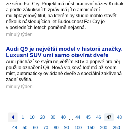
ze série Far Cry. Projekt má nést pracovní název Kodiak
a podle zákulisních zpráv má jít o ambiciózní
multiplayerový titul, na kterém by studio mohlo stavět
několik následujících let.Budoucnost Far Cry je
v posledních letech poměrně nejasná.
minulý týden
Audi Q9 je největší model v historii značky.
Luxusní SUV umí samo otevírat dveře
Audi přichází se svým největším SUV a poprvé pro něj
použilo označení Q9. Nová vlajková loď má až sedm
míst, automaticky ovládané dveře a speciální zakřivená
zadní světla.
minulý týden
1
10
20
30
40
44
45
46
47
48
…
49
50
60
70
80
90
100
150
200
250