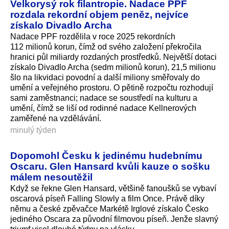
Velkorysý rok filantropie. Nadace PPF
rozdala rekordní objem peněz, nejvíce
získalo Divadlo Archa
Nadace PPF rozdělila v roce 2025 rekordních
112 milionů korun, čímž od svého založení překročila
hranici půl miliardy rozdaných prostředků. Největší dotaci
získalo Divadlo Archa (sedm milionů korun), 21,5 milionu
šlo na likvidaci povodní a další miliony směřovaly do
umění a veřejného prostoru. O pětině rozpočtu rozhodují
sami zaměstnanci; nadace se soustředí na kulturu a
umění, čímž se liší od rodinné nadace Kellnerových
zaměřené na vzdělávání.
minulý týden
Dopomohl Česku k jedinému hudebnímu
Oscaru. Glen Hansard kvůli kauze o sošku
málem nesoutěžil
Když se řekne Glen Hansard, většině fanoušků se vybaví
oscarová píseň Falling Slowly a film Once. Právě díky
němu a české zpěvačce Markétě Irglové získalo Česko
jediného Oscara za původní filmovou píseň. Jenže slavný