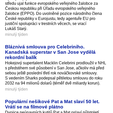
středu ujal funkce evropského veřejného žalobce za
Českou republiku při Úřadu evropského veřejného
žalobce (EPPO). Do uvolněné pozice národního člena
České republiky v Eurojustu, tedy agentuře EU pro
justiční spolupráci v trestních věcech, se vrací
Lukáš Starý.
minulý týden
Bláznivá smlouva pro Celebriniho.
Kanadská superstar v San Jose vydělá
rekordní balík
Hokejový supertalent Macklin Celebrini prodloužil v NHL
s předstihem své působení v San Jose, ačkoliv má před
sebou ještě poslední třetí rok nováčkovské smlouvy.
S vedením Sharks podepsal pětiletou smlouvu do roku
2032 na 94 milionů dolarů (téměř dvě miliardy korun).
minulý týden
Populární nešikové Pat a Mat slaví 50 let.
Vrátí se na filmové plátno
Dvojice neúnavných kutilů Pat a Mat oslaví půlstoletí