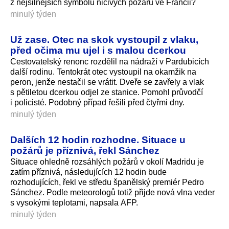
z nejsilnějších symbolů ničivých požárů ve Francii?
minulý týden
Už zase. Otec na skok vystoupil z vlaku,
před očima mu ujel i s malou dcerkou
Cestovatelský renonc rozdělil na nádraží v Pardubicích
další rodinu. Tentokrát otec vystoupil na okamžik na
peron, jenže nestačil se vrátit. Dveře se zavřely a vlak
s pětiletou dcerkou odjel ze stanice. Pomohl průvodčí
i policisté. Podobný případ řešili před čtyřmi dny.
minulý týden
Dalších 12 hodin rozhodne. Situace u
požárů je příznivá, řekl Sánchez
Situace ohledně rozsáhlých požárů v okolí Madridu je
zatím příznivá, následujících 12 hodin bude
rozhodujících, řekl ve středu španělský premiér Pedro
Sánchez. Podle meteorologů totiž přijde nová vlna veder
s vysokými teplotami, napsala AFP.
minulý týden