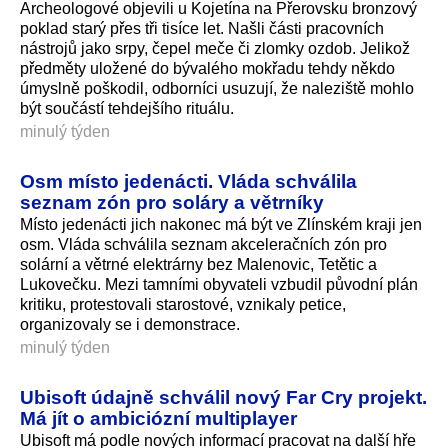
Archeologové objevili u Kojetína na Přerovsku bronzový
poklad starý přes tři tisíce let. Našli části pracovních
nástrojů jako srpy, čepel meče či zlomky ozdob. Jelikož
předměty uložené do bývalého mokřadu tehdy někdo
úmyslně poškodil, odborníci usuzují, že naleziště mohlo
být součástí tehdejšího rituálu.
minulý týden
Osm místo jedenácti. Vláda schválila
seznam zón pro soláry a větrníky
Místo jedenácti jich nakonec má být ve Zlínském kraji jen
osm. Vláda schválila seznam akceleračních zón pro
solární a větrné elektrárny bez Malenovic, Tetětic a
Lukovečku. Mezi tamními obyvateli vzbudil původní plán
kritiku, protestovali starostové, vznikaly petice,
organizovaly se i demonstrace.
minulý týden
Ubisoft údajně schválil nový Far Cry projekt.
Má jít o ambiciózní multiplayer
Ubisoft má podle nových informací pracovat na další hře