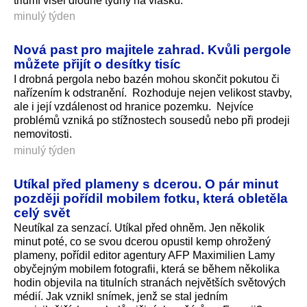
triumf visel dlouhé týdny na vlásku.
minulý týden
Nová past pro majitele zahrad. Kvůli pergole
můžete přijít o desítky tisíc
I drobná pergola nebo bazén mohou skončit pokutou či
nařízením k odstranění. Rozhoduje nejen velikost stavby,
ale i její vzdálenost od hranice pozemku. Nejvíce
problémů vzniká po stížnostech sousedů nebo při prodeji
nemovitosti.
minulý týden
Utíkal před plameny s dcerou. O pár minut
později pořídil mobilem fotku, která obletěla
celý svět
Neutíkal za senzací. Utíkal před ohněm. Jen několik
minut poté, co se svou dcerou opustil kemp ohrožený
plameny, pořídil editor agentury AFP Maximilien Lamy
obyčejným mobilem fotografii, která se během několika
hodin objevila na titulních stranách největších světových
médií. Jak vznikl snímek, jenž se stal jedním