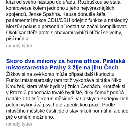
krizi od svého nástupu do úřadu. Rozbuškou se stala
kontroverze kolem jednoho z jeho nejvýraznějších
spojenců, Jense Spahna. Kauza donutila šéfa
parlamentní frakce CDU/CSU odejít z funkce a následný
Merzův pokus o personální restart se začal komplikovat.
Okolí kancléře proto s obavami vyhlíží blížící se volby,
píší média.
minulý týden
Skoro dva miliony za home office. Pirátská
místostarostka Prahy 3 žije na jihu Čech
Žižkov si na své konto může připsat další kuriozitu.
Funkci místostarostky tam totiž vykonává pirátka Nikol
Kroužek, která však bydlí v jižních Čechách. Kroužek si
v Praze 3 ponechala trvalé bydliště, díky čemuž pobírá
nadále 110 tisíc korun měsíčně. V Českých Budějovicích
potom vykonává psychoterapeutickou praxi. Podle
mluvčího městské části jde o stav nikoli normální, ale jde
prý o umění možného.
minulý týden