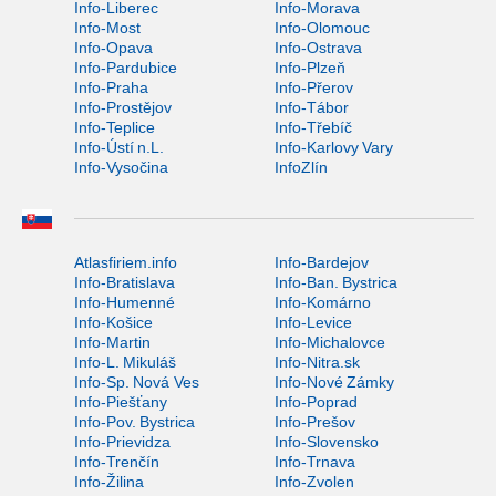
Info-Liberec
Info-Morava
Info-Most
Info-Olomouc
Info-Opava
Info-Ostrava
Info-Pardubice
Info-Plzeň
Info-Praha
Info-Přerov
Info-Prostějov
Info-Tábor
Info-Teplice
Info-Třebíč
Info-Ústí n.L.
Info-Karlovy Vary
Info-Vysočina
InfoZlín
Atlasfiriem.info
Info-Bardejov
Info-Bratislava
Info-Ban. Bystrica
Info-Humenné
Info-Komárno
Info-Košice
Info-Levice
Info-Martin
Info-Michalovce
Info-L. Mikuláš
Info-Nitra.sk
Info-Sp. Nová Ves
Info-Nové Zámky
Info-Piešťany
Info-Poprad
Info-Pov. Bystrica
Info-Prešov
Info-Prievidza
Info-Slovensko
Info-Trenčín
Info-Trnava
Info-Žilina
Info-Zvolen