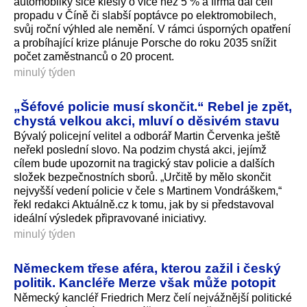
automobilky sice klesly o více než 5 % a firma dál čelí
propadu v Číně či slabší poptávce po elektromobilech,
svůj roční výhled ale nemění. V rámci úsporných opatření
a probíhající krize plánuje Porsche do roku 2035 snížit
počet zaměstnanců o 20 procent.
minulý týden
„Šéfové policie musí skončit.“ Rebel je zpět,
chystá velkou akci, mluví o děsivém stavu
Bývalý policejní velitel a odborář Martin Červenka ještě
neřekl poslední slovo. Na podzim chystá akci, jejímž
cílem bude upozornit na tragický stav policie a dalších
složek bezpečnostních sborů. „Určitě by mělo skončit
nejvyšší vedení policie v čele s Martinem Vondráškem,“
řekl redakci Aktuálně.cz k tomu, jak by si představoval
ideální výsledek připravované iniciativy.
minulý týden
Německem třese aféra, kterou zažil i český
politik. Kancléře Merze však může potopit
Německý kancléř Friedrich Merz čelí nejvážnější politické