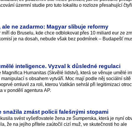
cování územní studie pro tuto lokalitu o rozloze přesahující čtyři
 ale ne zadarmo: Magyar slibuje reformy
míří do Bruselu, kde chce odblokovat přes 10 miliard eur ze z
komisí je na dosah, nebude však bez podmínek – Budapešť musí
mělé inteligence. Vyzval k důsledné regulaci
 Magnifica Humanitas (Skvělé lidství), která se věnuje umělé int
 manipulací s obsahem vytváří. Moc mají podle něj sociální sít
rvé omluvil za roli, kterou Vatikán sehrál při legitimizaci otroct
ala v pondělí agentura AP.
e snažila zmást policii falešnými stopami
okusila svést vyšetřovatele žena ze Šumperska, která je nyní ob
a, že na jejího přítele zaútočil cizí muž, ve skutečnosti ho ale