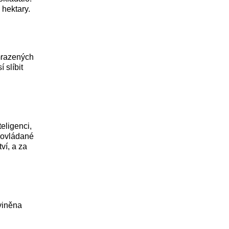
 hektary.
mrazených
 slíbit
eligenci,
ě ovládané
ví, a za
viněna