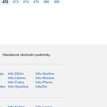
472
473
474
475
480
490
Všeobecné obchodní podmínky
ípa
Info-Děčín
Info-Havířov
Info-Liberec
Info-Morava
Info-Praha
Info-Přerov
Vary
Info-Vysočina
InfoZlín
o
Info-Košice
Info-Levice