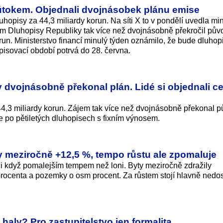
 útokem. Objednali dvojnásobek plánu emise
luhopisy za 44,3 miliardy korun. Na síti X to v pondělí uvedla mi
em Dluhopisy Republiky tak více než dvojnásobně překročil pů
un. Ministerstvo financí minulý týden oznámilo, že bude dluhop
isovací období potrvá do 28. června.
 dvojnásobně překonal plán. Lidé si objednali c
 44,3 miliardy ko­run. Zájem tak více než dvojnásobně překonal 
je po pětiletých dluhopisech s fixním výnosem.
ty meziročně +12,5 %, tempo růstu ale zpomaluje
 i když pomalejším tempem než loni. Byty meziročně zdražily
procenta a pozemky o osm procent. Za růstem stojí hlavně nedo
 haly? Pro zastupitelstvo jen formalita