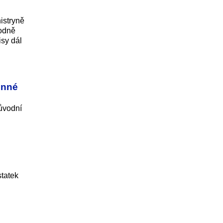
nistryně
vodně
isy dál
enné
původní
statek