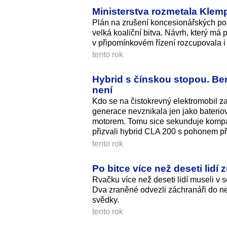
Ministerstva rozmetala Klemp
Plán na zrušení koncesionářských popl
velká koaliční bitva. Návrh, který má 
v připomínkovém řízení rozcupovala i
tento rok
Hybrid s čínskou stopou. Be
není
Kdo se na čistokrevný elektromobil za
generace nevznikala jen jako baterio
motorem. Tomu sice sekunduje kompakt
přizvali hybrid CLA 200 s pohonem př
tento rok
Po bitce více než deseti lidí
Rvačku více než deseti lidí museli v
Dva zraněné odvezli záchranáři do ne
svědky.
tento rok