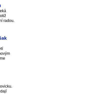
u
čeká
otiž
ní radou.
šak
tí
ehovým
sme
ovicku.
dají