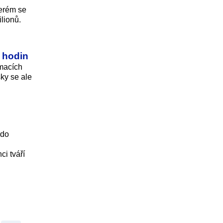
terém se
lionů.
 hodin
ímacích
šky se ale
 do
ci tváří