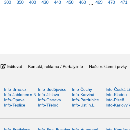
300
350
400
430
440
450
460
469
470
471
…
Editovat
Kontakt, reklama / Portaly.info
Naše reklamní prvky
Info-Brno.cz
Info-Budějovice
Info-Čechy
Info-Česká L
Info-Jablonec n.N.
Info-Jihlava
Info-Karviná
Info-Kladno
Info-Opava
Info-Ostrava
Info-Pardubice
Info-Plzeň
Info-Teplice
Info-Třebíč
Info-Ústí n.L.
Info-Karlovy 
Info-Bratislava
Info-Ban. Bystrica
Info-Humenné
Info-Komárn