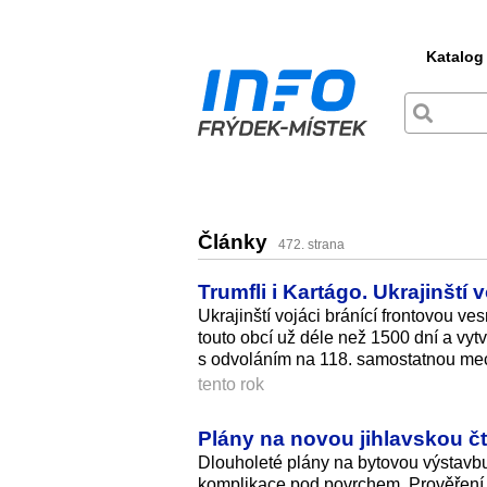
Katalog
Články
472. strana
Trumfli i Kartágo. Ukrajinští 
Ukrajinští vojáci bránící frontovou ve
touto obcí už déle než 1500 dní a vytv
s odvoláním na 118. samostatnou mec
tento rok
Plány na novou jihlavskou čt
Dlouholeté plány na bytovou výstavbu 
komplikace pod povrchem. Prověření u