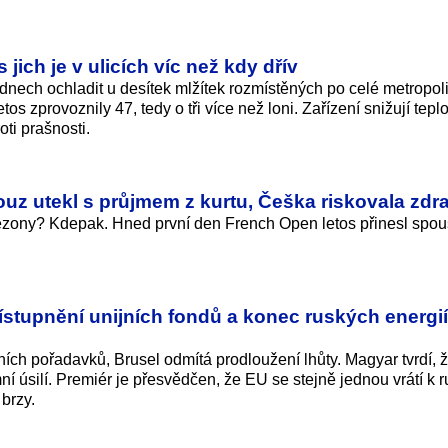
 jich je v ulicích víc než kdy dřív
dnech ochladit u desítek mlžítek rozmístěných po celé metropoli
s zprovoznily 47, tedy o tři více než loni. Zařízení snižují tepl
oti prašnosti.
ouz utekl s průjmem z kurtu, Češka riskovala zdra
ezony? Kdepak. Hned první den French Open letos přinesl spou
ístupnění unijních fondů a konec ruských energií
ních pořadavků, Brusel odmítá prodloužení lhůty. Magyar tvrdí, ž
mní úsilí. Premiér je přesvědčen, že EU se stejně jednou vrátí k
brzy.