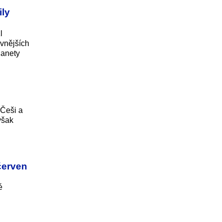
ily
l
avnějších
lanety
 Češi a
však
červen
é