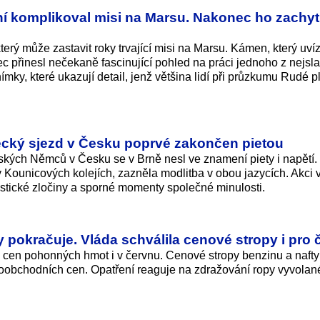
ní komplikoval misi na Marsu. Nakonec ho zachyt
erý může zastavit roky trvající misi na Marsu. Kámen, který uvíz
nec přinesl nečekaně fascinující pohled na práci jednoho z nejsl
ímky, které ukazují detail, jenž většina lidí při průzkumu Rudé p
ecký sjezd v Česku poprvé zakončen pietou
tských Němců v Česku se v Brně nesl ve znamení piety i napětí.
v Kounicových kolejích, zazněla modlitba v obou jazycích. Akci 
cistické zločiny a sporné momenty společné minulosti.
 pokračuje. Vláda schválila cenové stropy i pro 
 cen pohonných hmot i v červnu. Cenové stropy benzinu a nafty
koobchodních cen. Opatření reaguje na zdražování ropy vyvolan