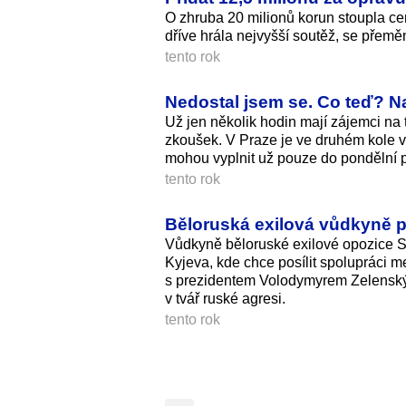
O zhruba 20 milionů korun stoupla ce
dříve hrála nejvyšší soutěž, se přemě
tento rok
Nedostal jsem se. Co teď? N
Už jen několik hodin mají zájemci na 
zkoušek. V Praze je ve druhém kole vo
mohou vyplnit už pouze do pondělní p
tento rok
Běloruská exilová vůdkyně při
Vůdkyně běloruské exilové opozice S
Kyjeva, kde chce posílit spolupráci m
s prezidentem Volodymyrem Zelenským i
v tvář ruské agresi.
tento rok