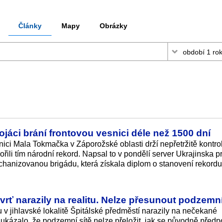
Články
Mapy
Obrázky
vojáci brání frontovou vesnici déle než 1500 dní
snici Mala Tokmačka v Záporožské oblasti drží nepřetržitě kontro
ořili tím národní rekord. Napsal to v pondělí server Ukrajinska 
hanizovanou brigádu, která získala diplom o stanovení rekordu
vrť narazily na realitu. Nelze přesunout podzemní
v jihlavské lokalitě Špitálské předměstí narazily na nečekané
kázalo, že podzemní sítě nelze přeložit, jak se původně předp