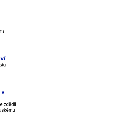
.
otu
ví
stu
 v
e zdědil
 ruskému