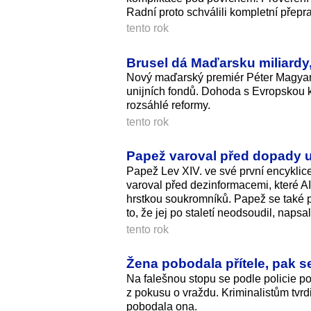
Radní proto schválili kompletní přepra
tento rok
Brusel dá Maďarsku miliardy,
Nový maďarský premiér Péter Magyar 
unijních fondů. Dohoda s Evropskou 
rozsáhlé reformy.
tento rok
Papež varoval před dopady u
Papež Lev XIV. ve své první encyklice
varoval před dezinformacemi, které AI
hrstkou soukromníků. Papež se také pop
to, že jej po staletí neodsoudil, naps
tento rok
Žena pobodala přítele, pak s
Na falešnou stopu se podle policie p
z pokusu o vraždu. Kriminalistům tvrdil
pobodala ona.