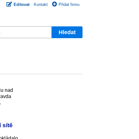
Editovat
Kontakt
Přidat firmu
Hledat
lu nad
pravda
.
 sítě
okládalo.