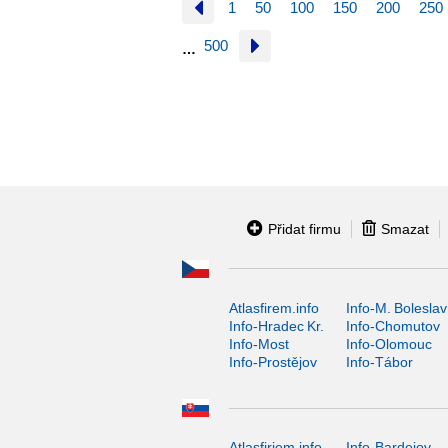
1
50
100
150
200
250
500
…
Přidat firmu
Smazat
Atlasfirem.info
Info-M. Boleslav
Info-Hradec Kr.
Info-Chomutov
Info-Most
Info-Olomouc
Info-Prostějov
Info-Tábor
Atlasfiriem.info
Info-Bardejov