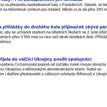
na za přestavbu basketbalové haly v Pardubicích. Stánek, ve k
ní na tréninkové centrum pro mládež. Město za to dá přes 200 mi
a přihlášky do druhého kola přijímaček zbývá pár
to, aby se ucházeli studium na středních školách ve 2. kole přij
lných přes 3 500 míst na více než devíti desítkách škol. Přihlá
ůlnoci.
jela do válčící Ukrajiny posílit spolupráci
vjatlana Cichanouská poprvé od začátku ruské invaze dorazila
ezi Ukrajinou a běloruskými demokratickými silami. Setká se
 dalšími představiteli a zdůrazní solidaritu Bělorusů s Ukrajin