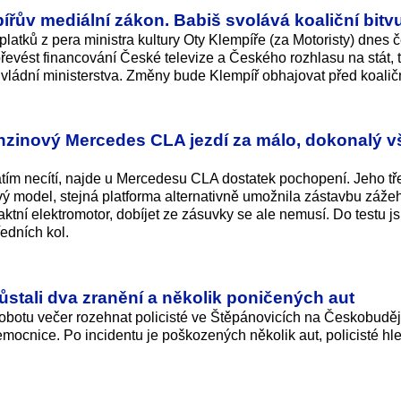
ířův mediální zákon. Babiš svolává koaliční bitv
atků z pera ministra kultury Oty Klempíře (za Motoristy) dnes 
převést financování České televize a Českého rozhlasu na stát, t
 vládní ministerstva. Změny bude Klempíř obhajovat před koalič
nzinový Mercedes CLA jezdí za málo, dokonalý v
tím necítí, najde u Mercedesu CLA dostatek pochopení. Jeho tře
vý model, stejná platforma alternativně umožnila zástavbu záž
ní elektromotor, dobíjet ze zásuvky se ale nemusí. Do testu j
edních kol.
 zůstali dva zranění a několik poničených aut
 sobotu večer rozehnat policisté ve Štěpánovicích na Českobuděj
mocnice. Po incidentu je poškozených několik aut, policisté hle