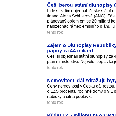
Češi berou státní dluhopisy
Lidé si zatím objednali české státní d
financí Alena Schillerová (ANO). Záj
plánovaný objem emise 20 miliard kor
nabízet nad rámec emisního plánu. Up
tento rok
Zájem o Dluhopisy Republiky
papíry za 44 miliard
Češi si objednali státní dluhopisy za
plán ministerstva. Největší poptávka 
tento rok
Nemovitosti dál zdražují: by
Ceny nemovitostí v Česku dál rostou,
o 12,5 procenta, rodinné domy o 9,1 
nabídky a silná poptávka.
tento rok
Přidat 12,5 milionů za opravu