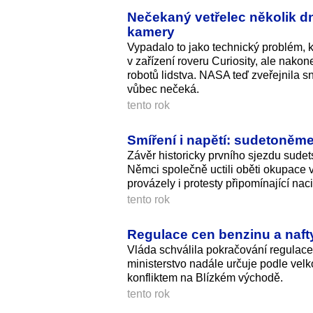
Nečekaný vetřelec několik d
kamery
Vypadalo to jako technický problém, kt
v zařízení roveru Curiosity, ale nako
robotů lidstva. NASA teď zveřejnila sn
vůbec nečeká.
tento rok
Smíření i napětí: sudetoněm
Závěr historicky prvního sjezdu sude
Němci společně uctili oběti okupace 
provázely i protesty připomínající na
tento rok
Regulace cen benzinu a nafty
Vláda schválila pokračování regulace
ministerstvo nadále určuje podle vel
konfliktem na Blízkém východě.
tento rok