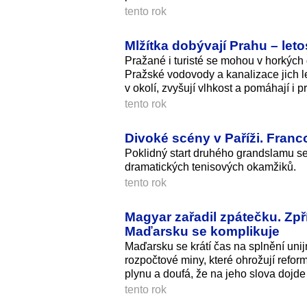
tento rok
Mlžítka dobývají Prahu – letos
Pražané i turisté se mohou v horkých 
Pražské vodovody a kanalizace jich leto
v okolí, zvyšují vlhkost a pomáhají i pr
tento rok
Divoké scény v Paříži. Franc
Poklidný start druhého grandslamu s
dramatických tenisových okamžiků.
tento rok
Magyar zařadil zpátečku. Zpř
Maďarsku se komplikuje
Maďarsku se krátí čas na splnění unij
rozpočtové miny, které ohrožují refor
plynu a doufá, že na jeho slova dojde 
tento rok