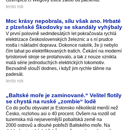
tento rok
Moc krásy nepobrala, sílu však ano. Hrbaté
z plzeňské Škodovky se skandály vyhýbaly
V první polovině sedmdesátých let pokračovala rychlá
elektrizace československých železnic a s ní prudce
rostla i nákladní doprava. Dokonce natolik, že ji nebylo
čím tahat po elektrifikovaných tratích. Čekání na moderní
tyristorové stroje se protahovalo, a tak z nouze vznikla
malá série jednoduchých elektrických lokomotiv.
Bezvadně slouží dodnes, i když jim rychle táhne na
padesát.
tento rok
„Baltské moře je zaminované.“ Velitel flotily
se chystá na ruské „zombie“ lodě
Co do počtu obyvatel je Estonsko několikrát menší než
Česko, rozlohou asi o 40 procent. Ovšem na rozdíl od
tuzemska má nejsevernější pobaltská země na
2000 ostrovů a dlouhé pobřeží Baltského moře. Na