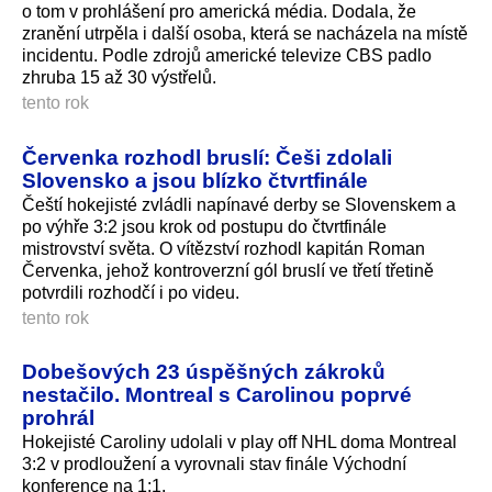
o tom v prohlášení pro americká média. Dodala, že
zranění utrpěla i další osoba, která se nacházela na místě
incidentu. Podle zdrojů americké televize CBS padlo
zhruba 15 až 30 výstřelů.
tento rok
Červenka rozhodl bruslí: Češi zdolali
Slovensko a jsou blízko čtvrtfinále
Čeští hokejisté zvládli napínavé derby se Slovenskem a
po výhře 3:2 jsou krok od postupu do čtvrtfinále
mistrovství světa. O vítězství rozhodl kapitán Roman
Červenka, jehož kontroverzní gól bruslí ve třetí třetině
potvrdili rozhodčí i po videu.
tento rok
Dobešových 23 úspěšných zákroků
nestačilo. Montreal s Carolinou poprvé
prohrál
Hokejisté Caroliny udolali v play off NHL doma Montreal
3:2 v prodloužení a vyrovnali stav finále Východní
konference na 1:1.