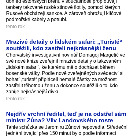
dohled estonských břehů v současnosti proplouvají
tankery takzvané ruské stínové flotily, pomocí kterých
Rusové obcházejí sankce. A zároveň ohrožují klíčové
podmořské kabely a potrubí.
tento rok
Mrazivé detaily o lidském safari: „Turisté“
soutěžili, kdo zastřelí nejkrásnější ženu
Chorvatský investigativní novinář Domagoj Margetić ve
své nové knize zveřejnil mrazivé detaily o takzvaném
„lidském safari“, ke kterému mělo docházet během
bosenské války. Podle nově zveřejněných svědectví si
bohatí „turisté“ připláceli nemalé částky za možnost
zastřelit těhotnou ženu a dokonce soutěžili o to, kdo
zabije nejkrásnější dívku.
tento rok
Nejdřív vrchní ředitel, teď je na odstřel sám
ministr Zůna? Vliv Landovského roste
Tahle schůzka se Jaromíru Zůnovi nepovedla. Středeční
jednání trvající přes 150 minut bylo podle informací