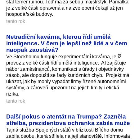
stal téměř ruinou. Teď má za sebou majstrštyk. Památka
je z velké části opravená a na zvelebení čekají už jen
hospodářské budovy.
tento rok
Netradiční kavárna, kterou řídí umělá
inteligence. V čem je lepší než lidé a v čem
naopak zaostává?
Ve Stockholmu funguje experimentální kavárna, jejíž
provoz z velké části řídí umělá inteligence. AI zajišťuje
nábor zaměstnanců, komunikaci s úřady i objednávky
zásob, ale dopouští se řady kuriózních chyb. Projekt má
ukázat, jak by mohly vypadat firmy řízené autonomními
systémy, a zároveň upozornit na jejich limity i etická
rizika.
tento rok
Další pokus o atentát na Trumpa? Zazněla
střelba, prezidentova ochranka zabila muže
Tajná služba Spojených států v blízkosti Bílého domu
zabila osobu, která střílela na její stanoviště. Informovala