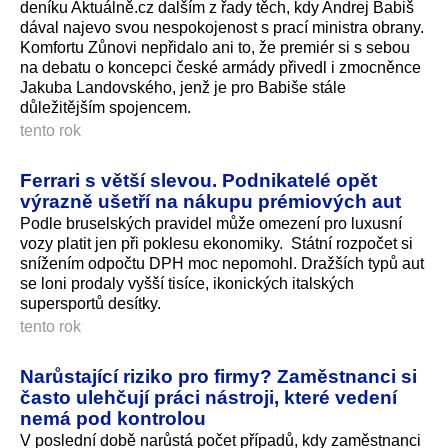
deníku Aktuálně.cz dalším z řady těch, kdy Andrej Babiš
dával najevo svou nespokojenost s prací ministra obrany.
Komfortu Zůnovi nepřidalo ani to, že premiér si s sebou
na debatu o koncepci české armády přivedl i zmocněnce
Jakuba Landovského, jenž je pro Babiše stále
důležitějším spojencem.
tento rok
Ferrari s větší slevou. Podnikatelé opět
výrazně ušetří na nákupu prémiových aut
Podle bruselských pravidel může omezení pro luxusní
vozy platit jen při poklesu ekonomiky. Státní rozpočet si
snížením odpočtu DPH moc nepomohl. Dražších typů aut
se loni prodaly vyšší tisíce, ikonických italských
supersportů desítky.
tento rok
Narůstající riziko pro firmy? Zaměstnanci si
často ulehčují práci nástroji, které vedení
nemá pod kontrolou
V poslední době narůstá počet případů, kdy zaměstnanci