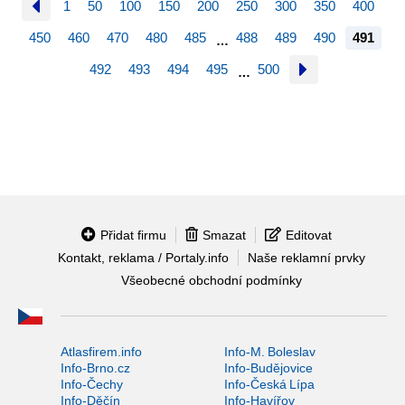
1
50
100
150
200
250
300
350
400
450
460
470
480
485
488
489
490
491
…
492
493
494
495
500
…
Přidat firmu
Smazat
Editovat
Kontakt, reklama / Portaly.info
Naše reklamní prvky
Všeobecné obchodní podmínky
Atlasfirem.info
Info-M. Boleslav
Info-Brno.cz
Info-Budějovice
Info-Čechy
Info-Česká Lípa
Info-Děčín
Info-Havířov