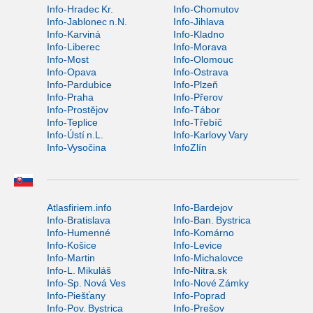
Info-Hradec Kr.
Info-Chomutov
Info-Jablonec n.N.
Info-Jihlava
Info-Karviná
Info-Kladno
Info-Liberec
Info-Morava
Info-Most
Info-Olomouc
Info-Opava
Info-Ostrava
Info-Pardubice
Info-Plzeň
Info-Praha
Info-Přerov
Info-Prostějov
Info-Tábor
Info-Teplice
Info-Třebíč
Info-Ústí n.L.
Info-Karlovy Vary
Info-Vysočina
InfoZlín
Atlasfiriem.info
Info-Bardejov
Info-Bratislava
Info-Ban. Bystrica
Info-Humenné
Info-Komárno
Info-Košice
Info-Levice
Info-Martin
Info-Michalovce
Info-L. Mikuláš
Info-Nitra.sk
Info-Sp. Nová Ves
Info-Nové Zámky
Info-Piešťany
Info-Poprad
Info-Pov. Bystrica
Info-Prešov