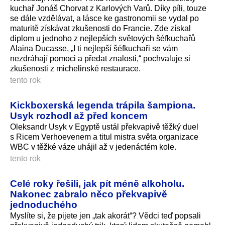
kuchař Jonáš Chorvat z Karlových Varů. Díky píli, touze
se dále vzdělávat, a lásce ke gastronomii se vydal po
maturitě získávat zkušenosti do Francie. Zde získal
diplom u jednoho z nejlepších světových šéfkuchařů
Alaina Ducasse, „I ti nejlepší šéfkuchaři se vám
nezdráhají pomoci a předat znalosti,“ pochvaluje si
zkušenosti z michelinské restaurace.
tento rok
Kickboxerská legenda trápila šampiona.
Usyk rozhodl až před koncem
Oleksandr Usyk v Egyptě ustál překvapivě těžký duel
s Ricem Verhoevenem a titul mistra světa organizace
WBC v těžké váze uhájil až v jedenáctém kole.
tento rok
Celé roky řešili, jak pít méně alkoholu.
Nakonec zabralo něco překvapivě
jednoduchého
Myslíte si, že pijete jen „tak akorát“? Vědci teď popsali