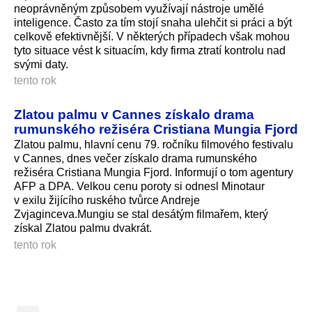
neoprávněným způsobem využívají nástroje umělé
inteligence. Často za tím stojí snaha ulehčit si práci a být
celkově efektivnější. V některých případech však mohou
tyto situace vést k situacím, kdy firma ztratí kontrolu nad
svými daty.
tento rok
Zlatou palmu v Cannes získalo drama
rumunského režiséra Cristiana Mungia Fjord
Zlatou palmu, hlavní cenu 79. ročníku filmového festivalu
v Cannes, dnes večer získalo drama rumunského
režiséra Cristiana Mungia Fjord. Informují o tom agentury
AFP a DPA. Velkou cenu poroty si odnesl Minotaur
v exilu žijícího ruského tvůrce Andreje
Zvjaginceva.Mungiu se stal desátým filmařem, který
získal Zlatou palmu dvakrát.
tento rok