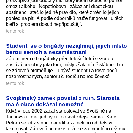
překvapivě jednoduchý trik, který lidem skutečně pomohl
omezit alkohol. Nepotřebovali zákaz ani drastickou
abstinenci: stačilo jediné pravidlo, které změnilo jejich
pohled na pití. A podle odborníků může fungovat i u těch,
kteří si problém dosud nepřipouštějí.
tento rok
Studenti se o brigády nezajímají, jejich místo
berou senioři a nezaměstnaní
Zájem firem o brigádníky před letošní letní sezonou
zůstává podobný jako loni, místy však mírně slábne. Trh
se zároveň proměňuje – ubývá studentů a roste podíl
nezaměstnaných, seniorů či rodičů na rodičovské.
tento rok
Svojšínský zámek povstal z ruin. Starosta
malé obce dokázal nemožné
Když v roce 2002 začal starostovat ve Svojšíně na
Tachovsku, měl jediný cíl: opravit zdejší zámek. Karel
Petráň se totiž v obci narodil a zámek ho od dětství
fascinoval. Zároveň ho mrzelo, že se za minulého režimu