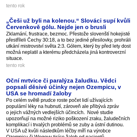
tento rok
„Češi už byli na kolenou.“ Slováci supí kvůli
Červenkově gólu. Nejde jen o brusli
Zklamání, frustrace, bezmoc. Přestože slovenští hokejisté
přestříleli Čechy 30:18, a to bez jediné přesilovky, prohráli
utkání mistrovství světa 2:3. Gólem, který by před lety dost
možná neplatil a kterému předcházela jiná kontroverzní
situace.
tento rok
Oční mrtvice či paralýza žaludku. Vědci
popsali děsivé účinky nejen Ozempicu, v
USA se hromadí žaloby
Po celém světě prudce roste počet lidí užívajících
populární léky na hubnutí, zároveň ale přibývá zpráv
o jejich vážných vedlejších účincích. Nové studie
upozorňují na možné riziko poškození zraku, žaludečních
komplikací i trvalých problémů se zuby a ústní dutinou.
V USA už kvůli následkům léčby míří na výrobce
Ozempicu či Wegovy tisíce žalob od pacientů.