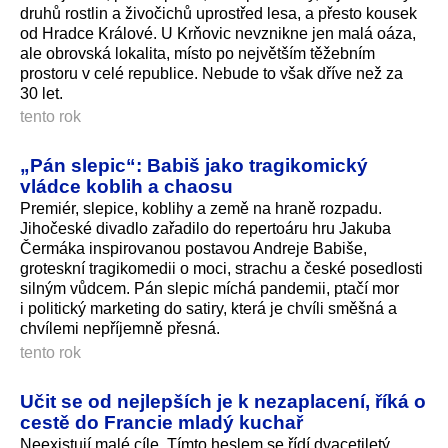
druhů rostlin a živočichů uprostřed lesa, a přesto kousek
od Hradce Králové. U Krňovic nevznikne jen malá oáza,
ale obrovská lokalita, místo po největším těžebním
prostoru v celé republice. Nebude to však dříve než za
30 let.
tento rok
„Pán slepic“: Babiš jako tragikomický
vládce koblih a chaosu
Premiér, slepice, koblihy a země na hraně rozpadu.
Jihočeské divadlo zařadilo do repertoáru hru Jakuba
Čermáka inspirovanou postavou Andreje Babiše,
groteskní tragikomedii o moci, strachu a české posedlosti
silným vůdcem. Pán slepic míchá pandemii, ptačí mor
i politický marketing do satiry, která je chvíli směšná a
chvílemi nepříjemně přesná.
tento rok
Učit se od nejlepších je k nezaplacení, říká o
cestě do Francie mladý kuchař
Neexistují malé cíle. Tímto heslem se řídí dvacetiletý