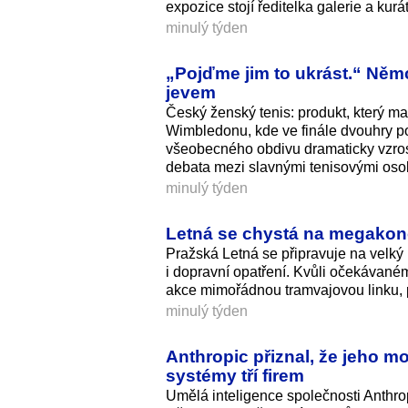
expozice stojí ředitelka galerie a kur
minulý týden
„Pojďme jim to ukrást.“ Něm
jevem
Český ženský tenis: produkt, který ma
Wimbledonu, kde ve finále dvouhry p
všeobecného obdivu dramaticky vzros
debata mezi slavnými tenisovými oso
minulý týden
Letná se chystá na megakonce
Pražská Letná se připravuje na velký 
i dopravní opatření. Kvůli očekávan
akce mimořádnou tramvajovou linku, po
minulý týden
Anthropic přiznal, že jeho m
systémy tří firem
Umělá inteligence společnosti Anthro