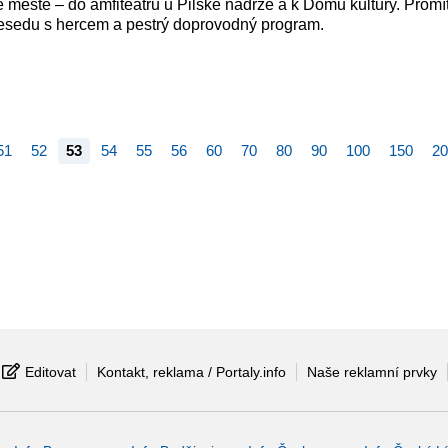
e městě – do amfiteátru u Pilské nádrže a k Domu kultury. Promí
, besedu s hercem a pestrý doprovodný program.
51
52
53
54
55
56
60
70
80
90
100
150
20
Editovat
Kontakt, reklama / Portaly.info
Naše reklamní prvky