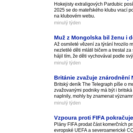
Hokejisty extraligových Pardubic posí
2025 se do mateřského klubu vrací po 
na klubovém webu.
minulý týden
Muž z Mongolska bil ženu i d
Až osmileté vězení za týrání hrozilo mu
nezletilé děti mlátil bičem a tresta
hájil tím, že děti vychovával podle s
minulý týden
Británie zvažuje znárodnění N
Britský deník The Telegraph píše o m
zvažovanými podniky má být i britská
naplnily, mohly by znamenat významn
minulý týden
Vzpoura proti FIFA pokračuj
Plány FIFA prodat část komerčních pr
evropské UEFA a severoamerické CON