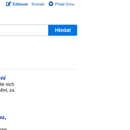
Editovat
Kontakt
Přidat firmu
Hledat
ění
le nich
ění, za
nu,
gie.