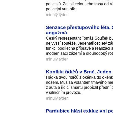
policistů. Zajistí celou jeho trasu o
policejní vrtulník.
minulý týden
Senzace přestupového léta. 
angažmá
Český reprezentant Tomáš Souček bude
nejvyšší soutěže. Jedenatřicetiletý 
funkci podílet na přípravě a realizaci
modernizaci zázemí a dlouhodobý roz
minulý týden
Konflikt řidičů v Brně. Jede
Hádka dvou řidičů z okénka do okénka 
nožem. Muž za volantem tmavého mer
z auta a řidiči smartu propíchl přední
v silničním provozu.
minulý týden
Pardubice hlásí exkluzivní p