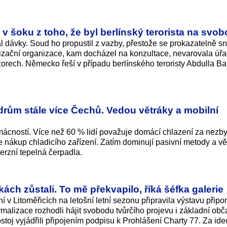
 v šoku z toho, že byl berlínský terorista na svo
al dávky. Soud ho propustil z vazby, přestože se prokazatelně sn
lizační organizace, kam docházel na konzultace, nevarovala úřad
zorech. Německo řeší v případu berlínského teroristy Abdulla Ba
edrům stále více Čechů. Vedou větráky a mobilní
ácností. Více než 60 % lidí považuje domácí chlazení za nezby
 nákup chladicího zařízení. Zatím dominují pasivní metody a vě
verzní tepelná čerpadla.
kách zůstali. To mě překvapilo, říká šéfka galerie
v Litoměřicích na letošní letní sezonu připravila výstavu připo
rmalizace rozhodli hájit svobodu tvůrčího projevu i základní ob
toj vyjádřili připojením podpisu k Prohlášení Charty 77. Za id