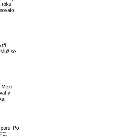
z roku
rmovalo
l
tři
. Muž se
. Mezi
úvahy
ka.
dporu. Po
AFC.