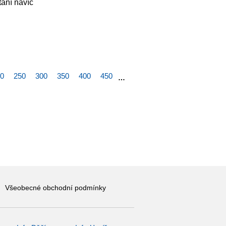
tání navíc
0
250
300
350
400
450
…
Všeobecné obchodní podmínky