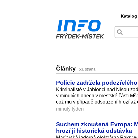
Katalog
Články
53. strana
Policie zadržela podezřelého 
Kriminalisté v Jablonci nad Nisou zadr
v minulých dnech v městské části Mšen
což mu v případě odsouzení hrozí až de
minulý týden
Suchem zkoušená Evropa: Maď
hrozí jí historická odstávka
Maďarská jaderná elektrárna Paks vyrá