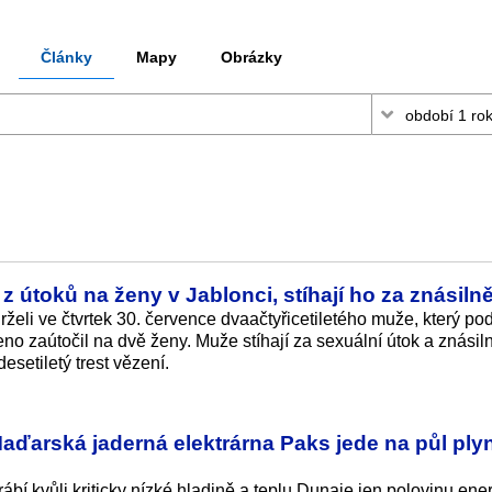
Články
Mapy
Obrázky
z útoků na ženy v Jablonci, stíhají ho za znásiln
želi ve čtvrtek 30. července dvaačtyřicetiletého muže, který pod
o zaútočil na dvě ženy. Muže stíhají za sexuální útok a znásiln
setiletý trest vězení.
arská jaderná elektrárna Paks jede na půl ply
bí kvůli kriticky nízké hladině a teplu Dunaje jen polovinu ener