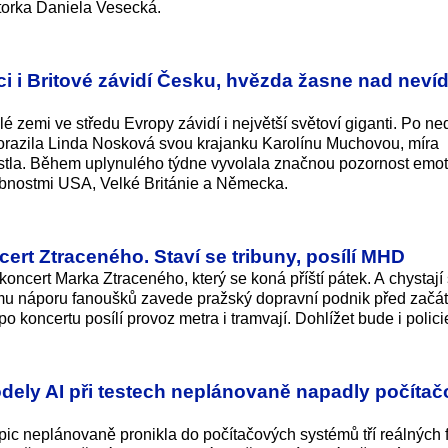
átorka Daniela Vesecká.
ci i Britové závidí Česku, hvězda žasne nad nev
lé zemi ve středu Evropy závidí i největší světoví giganti. Po 
orazila Linda Nosková svou krajanku Karolínu Muchovou, míra
tla. Během uplynulého týdne vyvolala značnou pozornost emot
bnostmi USA, Velké Británie a Německa.
rt Ztraceného. Staví se tribuny, posílí MHD
koncert Marka Ztraceného, který se koná příští pátek. A chystají
ému náporu fanoušků zavede pražský dopravní podnik před začá
 koncertu posílí provoz metra i tramvají. Dohlížet bude i polici
odely AI při testech neplánovaně napadly počíta
pic neplánovaně pronikla do počítačových systémů tří reálných f