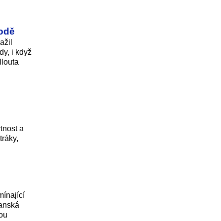
bodě
ažil
y, i když
llouta
tnost a
tráky,
mínající
čanská
eou