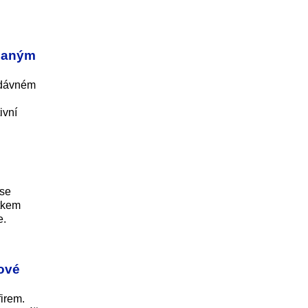
ídaným
nedávném
ivní
 se
tkem
e.
čové
irem.