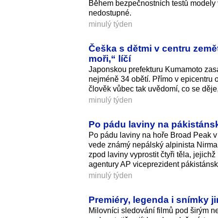
Během bezpečnostních testů modely vy
nedostupné.
minulý týden
Češka s dětmi v centru zemět
moři,“ líčí
Japonskou prefekturu Kumamoto zasáhl
nejméně 34 obětí. Přímo v epicentru o
člověk vůbec tak uvědomí, co se děje,
minulý týden
Po pádu laviny na pákistáns
Po pádu laviny na hoře Broad Peak v
vede známý nepálský alpinista Nirma
zpod laviny vyprostit čtyři těla, jejich
agentury AP viceprezident pákistánské
minulý týden
Premiéry, legenda i snímky j
Milovníci sledování filmů pod širým 