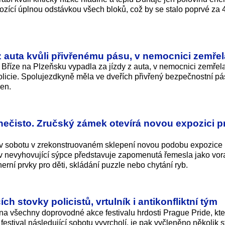
zící úplnou odstávkou všech bloků, což by se stalo poprvé za 4
 z auta kvůli přivřenému pásu, v nemocnici zemřel
 Bříze na Plzeňsku vypadla za jízdy z auta, v nemocnici zemřela
olicie. Spolujezdkyně měla ve dveřích přivřený bezpečnostní pá
ven.
nanečisto. Zručský zámek otevírá novou expozici p
v sobotu v zrekonstruovaném sklepení novou podobu expozice
v nevyhovující sýpce představuje zapomenutá řemesla jako vorař
 herní prvky pro děti, skládání puzzle nebo chytání ryb.
ch stovky policistů, vrtulník i antikonfliktní tým
na všechny doprovodné akce festivalu hrdosti Prague Pride, kt
festival následující sobotu vyvrcholí, je pak vyčleněno několik 