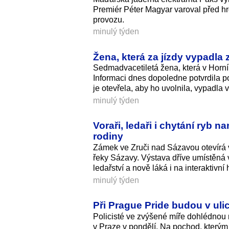
Premiér Péter Magyar varoval před hro
provozu.
minulý týden
Žena, která za jízdy vypadla
Sedmadvacetiletá žena, která v Horní
Informaci dnes dopoledne potvrdila p
je otevřela, aby ho uvolnila, vypadla 
minulý týden
Voraři, ledaři i chytání ryb 
rodiny
Zámek ve Zruči nad Sázavou otevírá 
řeky Sázavy. Výstava dříve umístěná 
ledařství a nově láká i na interaktivní
minulý týden
Při Prague Pride budou v ulicí
Policisté ve zvýšené míře dohlédnou 
v Praze v pondělí. Na pochod, kterým 