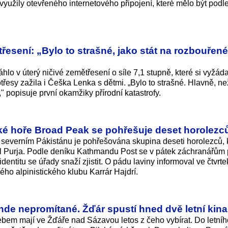
užily otevřeného internetového připojení, které mělo být podl
řesení: „Bylo to strašné, jako stát na rozbouřen
o v úterý ničivé zemětřesení o síle 7,1 stupně, které si vyžád
třesy zažila i Češka Lenka s dětmi. „Bylo to strašné. Hlavně, ne
" popisuje první okamžiky přírodní katastrofy.
ké hoře Broad Peak se pohřešuje deset horolezc
 severním Pákistánu je pohřešována skupina deseti horolezců, 
l Purja. Podle deníku Kathmandu Post se v pátek záchranářům 
ž identitu se úřady snaží zjistit. O pádu laviny informoval ve čtvrt
ho alpinistického klubu Karrár Hajdrí.
inde nepromítané. Žďár spustí hned dvě letní kina
nebem mají ve Žďáře nad Sázavou letos z čeho vybírat. Do letníh