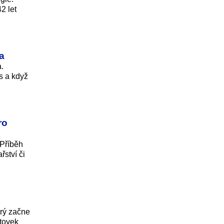
2 let
a
.
s a když
ro
 Příběh
ství či
erý začne
stovek