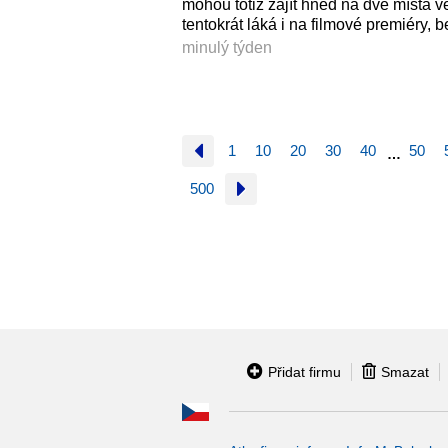
mohou totiž zajít hned na dvě místa v
tentokrát láká i na filmové premiéry
minulý týden
1
10
20
30
40
50
…
500
Přidat firmu
Smazat