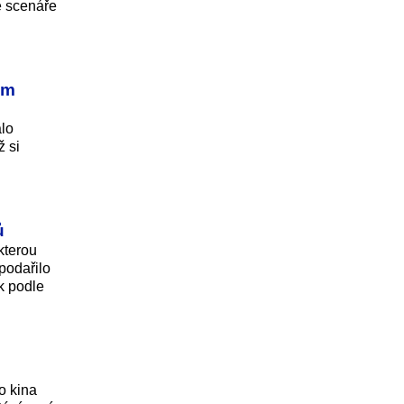
e scenáře
ém
alo
ž si
ů
kterou
podařilo
ek podle
o kina