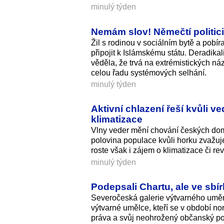
minulý týden
Nemám slov! Němečtí politici
Žil s rodinou v sociálním bytě a pobír
připojit k Islámskému státu. Deradika
věděla, že trvá na extrémistických ná
celou řadu systémových selhání.
minulý týden
Aktivní chlazení řeší kvůli v
klimatizace
Vlny veder mění chování českých dom
polovina populace kvůli horku zvažuje
roste však i zájem o klimatizace či re
minulý týden
Podepsali Chartu, ale ve sbír
Severočeská galerie výtvarného umění 
výtvarné umělce, kteří se v období no
práva a svůj neohrožený občanský pos