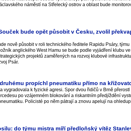
d Václavského náměstí na Střelecký ostrov a oblast bude monitoro
Souček bude opět působit v Česku, zvolil překva
 nově působit v roli technického ředitele Rapidu Psáry, týmu z
záložník anglického West Hamu se bude podle vyjádření klubu v
 strategických projektů zaměřených na rozvoj klubové infrastruktu
voj Psár.
n druhému propíchl pneumatiku přímo na křižovat
vygradovala k fyzické agresi. Spor dvou řidičů v Brně přerostl 
cedesu po vzájemném blokování a riskantním předjíždění vyst
 pneumatiku. Policisté po něm pátrají a znovu apelují na ohledup
osilu: do týmu mistra míří předloňský vítěz Stanl