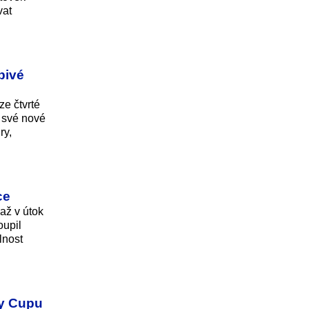
vat
pivé
e čtvrté
e své nové
ry,
ce
až v útok
oupil
lnost
ey Cupu