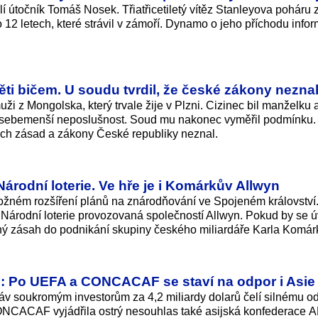
lí útočník Tomáš Nosek. Třiatřicetiletý vítěz Stanleyova poháru 
12 letech, které strávil v zámoří. Dynamo o jeho příchodu info
ěti bičem. U soudu tvrdil, že české zákony nezna
ži z Mongolska, který trvale žije v Plzni. Cizinec bil manželku a 
l za sebemenší neposlušnost. Soud mu nakonec vyměřil podmínku
vých zásad a zákony České republiky neznal.
árodní loterie. Ve hře je i Komárkův Allwyn
ožném rozšíření plánů na znárodňování ve Spojeném království
 Národní loterie provozovaná společností Allwyn. Pokud by se 
ý zásah do podnikání skupiny českého miliardáře Karla Komár
e: Po UEFA a CONCACAF se staví na odpor i Asie
áv soukromým investorům za 4,2 miliardy dolarů čelí silnému o
CACAF vyjádřila ostrý nesouhlas také asijská konfederace 