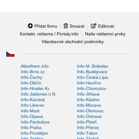
Přidat firmu
Smazat
Editovat
Kontakt, reklama / Portaly.info
Naše reklamní prvky
Všeobecné obchodní podmínky
Atlasfirem.info
Info-M. Boleslav
Info-Brno.cz
Info-Budějovice
Info-Čechy
Info-Česká Lípa
Info-Děčín
Info-Havířov
Info-Hradec Kr.
Info-Chomutov
Info-Jablonec n.N.
Info-Jihlava
Info-Karviná
Info-Kladno
Info-Liberec
Info-Morava
Info-Most
Info-Olomouc
Info-Opava
Info-Ostrava
Info-Pardubice
Info-Plzeň
Info-Praha
Info-Přerov
Info-Prostějov
Info-Tábor
Info-Teplice
Info-Třebíč