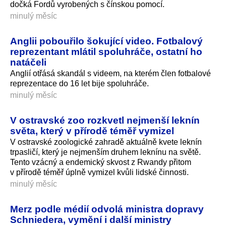
dočká Fordů vyrobených s čínskou pomocí.
minulý měsíc
Anglii pobouřilo šokující video. Fotbalový
reprezentant mlátil spoluhráče, ostatní ho
natáčeli
Anglií otřásá skandál s videem, na kterém člen fotbalové
reprezentace do 16 let bije spoluhráče.
minulý měsíc
V ostravské zoo rozkvetl nejmenší leknín
světa, který v přírodě téměř vymizel
V ostravské zoologické zahradě aktuálně kvete leknín
trpasličí, který je nejmenším druhem leknínu na světě.
Tento vzácný a endemický skvost z Rwandy přitom
v přírodě téměř úplně vymizel kvůli lidské činnosti.
minulý měsíc
Merz podle médií odvolá ministra dopravy
Schniedera, vymění i další ministry