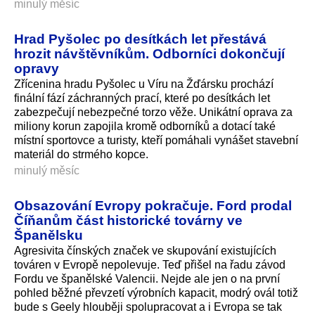
minulý měsíc
Hrad Pyšolec po desítkách let přestává
hrozit návštěvníkům. Odborníci dokončují
opravy
Zřícenina hradu Pyšolec u Víru na Žďársku prochází
finální fází záchranných prací, které po desítkách let
zabezpečují nebezpečné torzo věže. Unikátní oprava za
miliony korun zapojila kromě odborníků a dotací také
místní sportovce a turisty, kteří pomáhali vynášet stavební
materiál do strmého kopce.
minulý měsíc
Obsazování Evropy pokračuje. Ford prodal
Číňanům část historické továrny ve
Španělsku
Agresivita čínských značek ve skupování existujících
továren v Evropě nepolevuje. Teď přišel na řadu závod
Fordu ve španělské Valencii. Nejde ale jen o na první
pohled běžné převzetí výrobních kapacit, modrý ovál totiž
bude s Geely hlouběji spolupracovat a i Evropa se tak