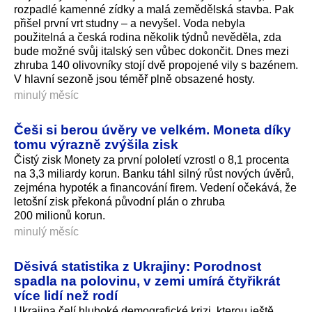
rozpadlé kamenné zídky a malá zemědělská stavba. Pak
přišel první vrt studny – a nevyšel. Voda nebyla
použitelná a česká rodina několik týdnů nevěděla, zda
bude možné svůj italský sen vůbec dokončit. Dnes mezi
zhruba 140 olivovníky stojí dvě propojené vily s bazénem.
V hlavní sezoně jsou téměř plně obsazené hosty.
minulý měsíc
Češi si berou úvěry ve velkém. Moneta díky
tomu výrazně zvýšila zisk
Čistý zisk Monety za první pololetí vzrostl o 8,1 procenta
na 3,3 miliardy korun. Banku táhl silný růst nových úvěrů,
zejména hypoték a financování firem. Vedení očekává, že
letošní zisk překoná původní plán o zhruba
200 milionů korun.
minulý měsíc
Děsivá statistika z Ukrajiny: Porodnost
spadla na polovinu, v zemi umírá čtyřikrát
více lidí než rodí
Ukrajina čelí hluboké demografické krizi, kterou ještě