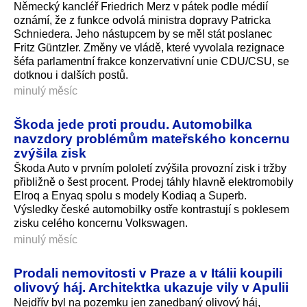
Německý kancléř Friedrich Merz v pátek podle médií
oznámí, že z funkce odvolá ministra dopravy Patricka
Schniedera. Jeho nástupcem by se měl stát poslanec
Fritz Güntzler. Změny ve vládě, které vyvolala rezignace
šéfa parlamentní frakce konzervativní unie CDU/CSU, se
dotknou i dalších postů.
minulý měsíc
Škoda jede proti proudu. Automobilka
navzdory problémům mateřského koncernu
zvýšila zisk
Škoda Auto v prvním pololetí zvýšila provozní zisk i tržby
přibližně o šest procent. Prodej táhly hlavně elektromobily
Elroq a Enyaq spolu s modely Kodiaq a Superb.
Výsledky české automobilky ostře kontrastují s poklesem
zisku celého koncernu Volkswagen.
minulý měsíc
Prodali nemovitosti v Praze a v Itálii koupili
olivový háj. Architektka ukazuje vily v Apulii
Nejdřív byl na pozemku jen zanedbaný olivový háj,