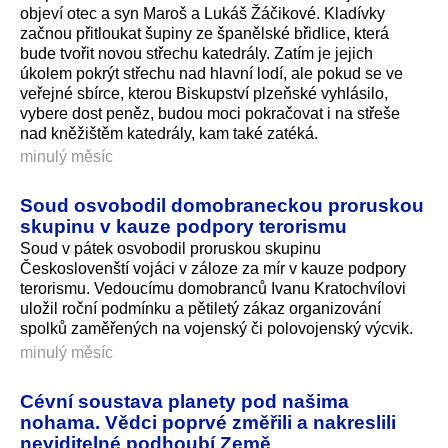
objeví otec a syn Maroš a Lukáš Žáčikové. Kladívky
začnou přitloukat šupiny ze španělské břidlice, která
bude tvořit novou střechu katedrály. Zatím je jejich
úkolem pokrýt střechu nad hlavní lodí, ale pokud se ve
veřejné sbírce, kterou Biskupství plzeňské vyhlásilo,
vybere dost peněz, budou moci pokračovat i na střeše
nad kněžištěm katedrály, kam také zatéká.
minulý měsíc
Soud osvobodil domobraneckou proruskou
skupinu v kauze podpory terorismu
Soud v pátek osvobodil proruskou skupinu
Českoslovenští vojáci v záloze za mír v kauze podpory
terorismu. Vedoucímu domobranců Ivanu Kratochvílovi
uložil roční podmínku a pětiletý zákaz organizování
spolků zaměřených na vojenský či polovojenský výcvik.
minulý měsíc
Cévní soustava planety pod našima
nohama. Vědci poprvé změřili a nakreslili
neviditelné podhoubí Země