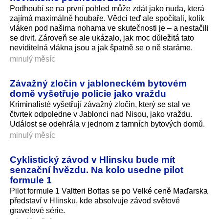
Podhoubí se na první pohled může zdát jako nuda, která
zajímá maximálně houbaře. Vědci teď ale spočítali, kolik
vláken pod našima nohama ve skutečnosti je – a nestačili
se divit. Zároveň se ale ukázalo, jak moc důležitá tato
neviditelná vlákna jsou a jak špatně se o ně staráme.
minulý měsíc
Závažný zločin v jabloneckém bytovém
domě vyšetřuje policie jako vraždu
Kriminalisté vyšetřují závažný zločin, který se stal ve
čtvrtek odpoledne v Jablonci nad Nisou, jako vraždu.
Událost se odehrála v jednom z tamních bytových domů.
minulý měsíc
Cyklistický závod v Hlinsku bude mít
senzační hvězdu. Na kolo usedne pilot
formule 1
Pilot formule 1 Valtteri Bottas se po Velké ceně Maďarska
představí v Hlinsku, kde absolvuje závod světové
gravelové série.