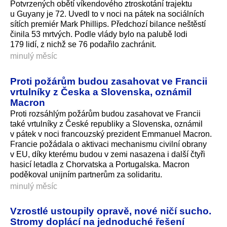
Potvrzených obětí víkendového ztroskotání trajektu
u Guyany je 72. Uvedl to v noci na pátek na sociálních
sítích premiér Mark Phillips. Předchozí bilance neštěstí
činila 53 mrtvých. Podle vlády bylo na palubě lodi
179 lidí, z nichž se 76 podařilo zachránit.
minulý měsíc
Proti požárům budou zasahovat ve Francii
vrtulníky z Česka a Slovenska, oznámil
Macron
Proti rozsáhlým požárům budou zasahovat ve Francii
také vrtulníky z České republiky a Slovenska, oznámil
v pátek v noci francouzský prezident Emmanuel Macron.
Francie požádala o aktivaci mechanismu civilní obrany
v EU, díky kterému budou v zemi nasazena i další čtyři
hasicí letadla z Chorvatska a Portugalska. Macron
poděkoval unijním partnerům za solidaritu.
minulý měsíc
Vzrostlé ustoupily opravě, nové ničí sucho.
Stromy doplácí na jednoduché řešení