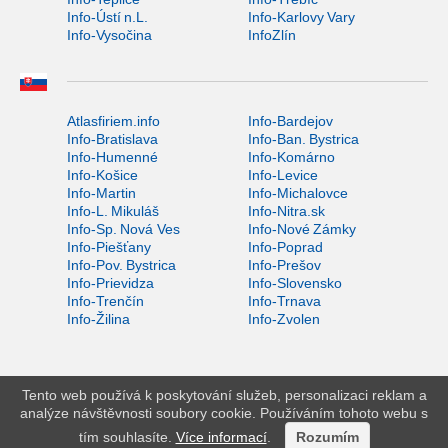
Info-Ústí n.L.
Info-Karlovy Vary
Info-Vysočina
InfoZlín
Atlasfiriem.info
Info-Bardejov
Info-Bratislava
Info-Ban. Bystrica
Info-Humenné
Info-Komárno
Info-Košice
Info-Levice
Info-Martin
Info-Michalovce
Info-L. Mikuláš
Info-Nitra.sk
Info-Sp. Nová Ves
Info-Nové Zámky
Info-Piešťany
Info-Poprad
Info-Pov. Bystrica
Info-Prešov
Info-Prievidza
Info-Slovensko
Info-Trenčín
Info-Trnava
Info-Žilina
Info-Zvolen
Tento web používá k poskytování služeb, personalizaci reklam a
analýze návštěvnosti soubory cookie. Používáním tohoto webu s
tím souhlasíte.
Více informací
.
Rozumím