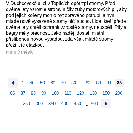
V Duchcovské ulici v Teplicích opět trpí stromy. Před
dvěma lety vzrostlé stromy ničily zuby motorových pil, aby
pod jejich kořeny mohlo být opraveno potrubí, a nyní
mladé nově vysazené stromy ničí sucho. Lidé, kteří přede
dvěma lety chtěli ochránit vzrostlé stromy, neuspěli. Pily a
bagry měly přednost. Jako naději dostali místní
přislíbenou novou výsadbu, zda však mladé stromy
přežijí, je otázkou.
minulý měsíc
1
40
50
60
70
80
82
83
84
85
…
86
87
88
90
100
110
120
130
150
200
250
300
350
400
450
500
…