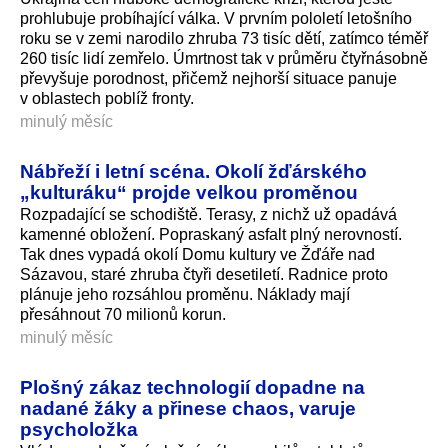
prohlubuje probíhající válka. V prvním pololetí letošního
roku se v zemi narodilo zhruba 73 tisíc dětí, zatímco téměř
260 tisíc lidí zemřelo. Úmrtnost tak v průměru čtyřnásobně
převyšuje porodnost, přičemž nejhorší situace panuje
v oblastech poblíž fronty.
minulý měsíc
Nábřeží i letní scéna. Okolí žďárského
„kulturáku“ projde velkou proměnou
Rozpadající se schodiště. Terasy, z nichž už opadává
kamenné obložení. Popraskaný asfalt plný nerovností.
Tak dnes vypadá okolí Domu kultury ve Žďáře nad
Sázavou, staré zhruba čtyři desetiletí. Radnice proto
plánuje jeho rozsáhlou proměnu. Náklady mají
přesáhnout 70 milionů korun.
minulý měsíc
Plošný zákaz technologií dopadne na
nadané žáky a přinese chaos, varuje
psycholožka