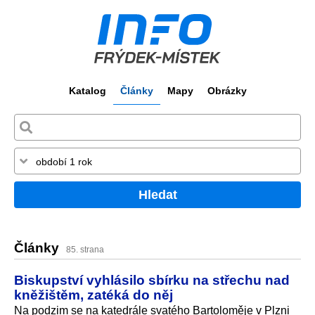
Katalog
Články
Mapy
Obrázky
Hledat
Články
85. strana
Biskupství vyhlásilo sbírku na střechu nad
kněžištěm, zatéká do něj
Na podzim se na katedrále svatého Bartoloměje v Plzni