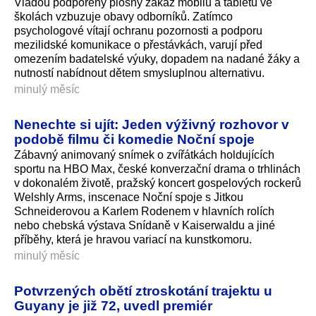
Vládou podpořený plošný zákaz mobilů a tabletů ve
školách vzbuzuje obavy odborníků. Zatímco
psychologové vítají ochranu pozornosti a podporu
mezilidské komunikace o přestávkách, varují před
omezením badatelské výuky, dopadem na nadané žáky a
nutností nabídnout dětem smysluplnou alternativu.
minulý měsíc
Nenechte si ujít: Jeden výživný rozhovor v
podobě filmu či komedie Noční spoje
Zábavný animovaný snímek o zvířátkách holdujících
sportu na HBO Max, české konverzační drama o trhlinách
v dokonalém životě, pražský koncert gospelových rockerů
Welshly Arms, inscenace Noční spoje s Jitkou
Schneiderovou a Karlem Rodenem v hlavních rolích
nebo chebská výstava Snídaně v Kaiserwaldu a jiné
příběhy, která je hravou variací na kunstkomoru.
minulý měsíc
Potvrzených obětí ztroskotání trajektu u
Guyany je již 72, uvedl premiér