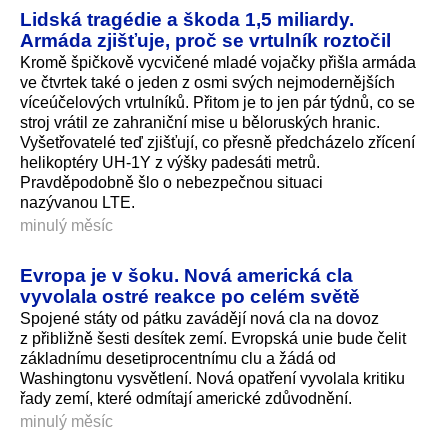
Lidská tragédie a škoda 1,5 miliardy.
Armáda zjišťuje, proč se vrtulník roztočil
Kromě špičkově vycvičené mladé vojačky přišla armáda
ve čtvrtek také o jeden z osmi svých nejmodernějších
víceúčelových vrtulníků. Přitom je to jen pár týdnů, co se
stroj vrátil ze zahraniční mise u běloruských hranic.
Vyšetřovatelé teď zjišťují, co přesně předcházelo zřícení
helikoptéry UH-1Y z výšky padesáti metrů.
Pravděpodobně šlo o nebezpečnou situaci
nazývanou LTE.
minulý měsíc
Evropa je v šoku. Nová americká cla
vyvolala ostré reakce po celém světě
Spojené státy od pátku zavádějí nová cla na dovoz
z přibližně šesti desítek zemí. Evropská unie bude čelit
základnímu desetiprocentnímu clu a žádá od
Washingtonu vysvětlení. Nová opatření vyvolala kritiku
řady zemí, které odmítají americké zdůvodnění.
minulý měsíc