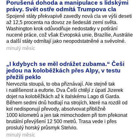
Porušená dohoda a manipulace s lidskými
právy. Svět ostře odmítá Trumpova cla
Spojené státy překvapivě zavedly nová cla ve výši deseti
až 12,5 procenta na dovoz ze šedesáti zemí světa.
Washington krok odůvodňuje nedostatky v potírání
nucené práce, což však Evropská unie, Brazílie, Austrálie
a další státy odmítají jako neopodstatněné a svévolné.
minulý měsíc
„I kdybych se měl odrážet zubama.“ Češi
jedou na koloběžkách přes Alpy, v testu
přežili peklo
Nervozita stoupá, to oba přiznávají. Ale stejně tak
i natěšenost a euforie. Dva Češi chtějí z úpatí Jizerek
dojet na koloběžkách až k italskému Lago di Garda.
Během sedmi dnů hodlají na strojích, které na rozdíl od
kol nedisponují převody, absolvovat přibližně
1000 kilometrů a jen tak mimochodem při tom překonat
brutální převýšení 12 500 metrů. Trasa vede i přes
proslulý horský průsmyk Stelvio.
minulý měsíc