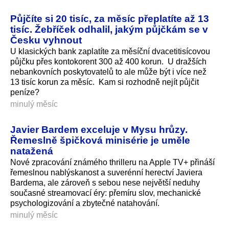
Půjčíte si 20 tisíc, za měsíc přeplatíte až 13
tisíc. Žebříček odhalil, jakým půjčkám se v
Česku vyhnout
U klasických bank zaplatíte za měsíční dvacetitisícovou
půjčku přes kontokorent 300 až 400 korun. U dražších
nebankovních poskytovatelů to ale může být i více než
13 tisíc korun za měsíc. Kam si rozhodně nejít půjčit
peníze?
minulý měsíc
Javier Bardem exceluje v Mysu hrůzy.
Řemeslně špičková minisérie je uměle
natažená
Nové zpracování známého thrilleru na Apple TV+ přináší
řemeslnou nablýskanost a suverénní herectví Javiera
Bardema, ale zároveň s sebou nese největší neduhy
současné streamovací éry: přemíru slov, mechanické
psychologizování a zbytečné natahování.
minulý měsíc