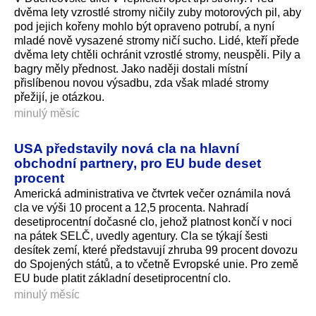
dvěma lety vzrostlé stromy ničily zuby motorových pil, aby
pod jejich kořeny mohlo být opraveno potrubí, a nyní
mladé nově vysazené stromy ničí sucho. Lidé, kteří přede
dvěma lety chtěli ochránit vzrostlé stromy, neuspěli. Pily a
bagry měly přednost. Jako naději dostali místní
přislíbenou novou výsadbu, zda však mladé stromy
přežijí, je otázkou.
minulý měsíc
USA představily nová cla na hlavní
obchodní partnery, pro EU bude deset
procent
Americká administrativa ve čtvrtek večer oznámila nová
cla ve výši 10 procent a 12,5 procenta. Nahradí
desetiprocentní dočasné clo, jehož platnost končí v noci
na pátek SELČ, uvedly agentury. Cla se týkají šesti
desítek zemí, které představují zhruba 99 procent dovozu
do Spojených států, a to včetně Evropské unie. Pro země
EU bude platit základní desetiprocentní clo.
minulý měsíc