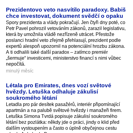
Prezidentovo veto nasvítilo paradoxy. Babiš
chce investovat, dokument svědčí o opaku
Spory prezidenta a vlády pokračují. Jen čtyři dny poté, co
Petr Pavel pohrozil vetováním zákonů, zarazil legislativu,
která by umožnila vládě nezřízeně utrácet. Přestože
poslanci hradní veto zřejmě přehlasují, prezident podle
expertů alespoň upozornil na potenciální hrozbu zákona.
A ti odhalili také další paradox – zatímco premiér
„šermuje“ investicemi, ministerstvo financí s nimi vůbec
nepočítá.
minulý měsíc
Létala pro Emirates, dnes vozí světové
hvězdy. Letuška odhaluje zákulisí
soukromého létání
Letadla pro pár desítek pasažérů, interiér připomínající
apartmán a na palubě světové hvězdy i manažeři firem.
Letuška Simona Tvrdá popisuje zákulisí soukromého
létání bez pozlátka: někdy jde o práci, jindy o klid před
dalším vystoupením a často o úplně obyčejnou cestu