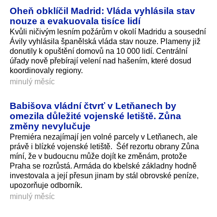
Oheň obklíčil Madrid: Vláda vyhlásila stav
nouze a evakuovala tisíce lidí
Kvůli ničivým lesním požárům v okolí Madridu a sousední
Ávily vyhlásila španělská vláda stav nouze. Plameny již
donutily k opuštění domovů na 10 000 lidí. Centrální
úřady nově přebírají velení nad hašením, které dosud
koordinovaly regiony.
minulý měsíc
Babišova vládní čtvrť v Letňanech by
omezila důležité vojenské letiště. Zůna
změny nevylučuje
Premiéra nezajímají jen volné parcely v Letňanech, ale
právě i blízké vojenské letiště. Šéf rezortu obrany Zůna
míní, že v budoucnu může dojít ke změnám, protože
Praha se rozrůstá. Armáda do kbelské základny hodně
investovala a její přesun jinam by stál obrovské peníze,
upozorňuje odborník.
minulý měsíc