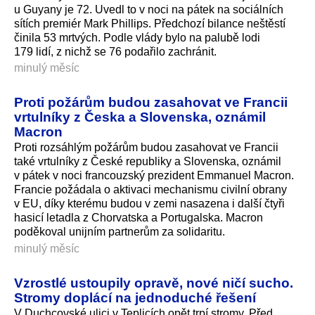
u Guyany je 72. Uvedl to v noci na pátek na sociálních
sítích premiér Mark Phillips. Předchozí bilance neštěstí
činila 53 mrtvých. Podle vlády bylo na palubě lodi
179 lidí, z nichž se 76 podařilo zachránit.
minulý měsíc
Proti požárům budou zasahovat ve Francii
vrtulníky z Česka a Slovenska, oznámil
Macron
Proti rozsáhlým požárům budou zasahovat ve Francii
také vrtulníky z České republiky a Slovenska, oznámil
v pátek v noci francouzský prezident Emmanuel Macron.
Francie požádala o aktivaci mechanismu civilní obrany
v EU, díky kterému budou v zemi nasazena i další čtyři
hasicí letadla z Chorvatska a Portugalska. Macron
poděkoval unijním partnerům za solidaritu.
minulý měsíc
Vzrostlé ustoupily opravě, nové ničí sucho.
Stromy doplácí na jednoduché řešení
V Duchcovské ulici v Teplicích opět trpí stromy. Před