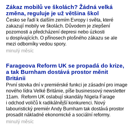
Zákaz mobilů ve školách? Žádná velká
změna, reguluje je už většina škol
Česko se řadí k dalším zemím Evropy i světa, které
zakazují mobily ve školách. Důvodem je zlepšení
pozornosti a předcházení depresi nebo úzkosti
u dospívajících. O přínosech plošného zákazu se ale
mezi odborníky vedou spory.
minulý měsíc
Farageova Reform UK se propadá do krize,
a tak Burnham dostává prostor měnit
Británii
První stovka dní v premiérské funkci je zásadní pro image
nového lídra Velké Británie, píše businessový newsletter
11am. Reform UK oslabují skandály Nigela Farage
i odchod voličů k radikálnější konkurenci. Nový
labouristický premiér Andy Burnham tak dostává prostor
prosadit nákladné ekonomické a sociální reformy.
minulý měsíc