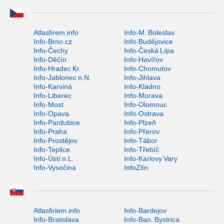
Atlasfirem.info
Info-M. Boleslav
Info-Brno.cz
Info-Budějovice
Info-Čechy
Info-Česká Lípa
Info-Děčín
Info-Havířov
Info-Hradec Kr.
Info-Chomutov
Info-Jablonec n.N.
Info-Jihlava
Info-Karviná
Info-Kladno
Info-Liberec
Info-Morava
Info-Most
Info-Olomouc
Info-Opava
Info-Ostrava
Info-Pardubice
Info-Plzeň
Info-Praha
Info-Přerov
Info-Prostějov
Info-Tábor
Info-Teplice
Info-Třebíč
Info-Ústí n.L.
Info-Karlovy Vary
Info-Vysočina
InfoZlín
Atlasfiriem.info
Info-Bardejov
Info-Bratislava
Info-Ban. Bystrica