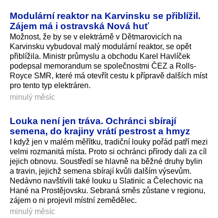
Modulární reaktor na Karvinsku se přiblížil.
Zájem má i ostravská Nová huť
Možnost, že by se v elektrárně v Dětmarovicích na
Karvinsku vybudoval malý modulární reaktor, se opět
přiblížila. Ministr průmyslu a obchodu Karel Havlíček
podepsal memorandum se společnostmi ČEZ a Rolls-
Royce SMR, které má otevřít cestu k přípravě dalších míst
pro tento typ elektráren.
minulý měsíc
Louka není jen tráva. Ochránci sbírají
semena, do krajiny vrátí pestrost a hmyz
I když jen v malém měřítku, tradiční louky pořád patří mezi
velmi rozmanitá místa. Proto si ochránci přírody dali za cíl
jejich obnovu. Soustředí se hlavně na běžné druhy bylin
a travin, jejichž semena sbírají kvůli dalším výsevům.
Nedávno navštívili také louku u Slatinic a Čelechovic na
Hané na Prostějovsku. Sebraná směs zůstane v regionu,
zájem o ni projevil místní zemědělec.
minulý měsíc