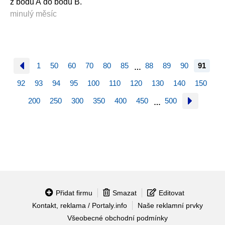
z bodu A do bodu B.
minulý měsíc
1
50
60
70
80
85
88
89
90
91
…
92
93
94
95
100
110
120
130
140
150
200
250
300
350
400
450
500
…
Přidat firmu
Smazat
Editovat
Kontakt, reklama / Portaly.info
Naše reklamní prvky
Všeobecné obchodní podmínky