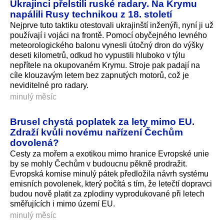
Ukrajinci přelstili ruské radary. Na Krymu
napálili Rusy technikou z 18. století
Nejprve tuto taktiku otestovali ukrajinští inženýři, nyní ji už
používají i vojáci na frontě. Pomocí obyčejného levného
meteorologického balonu vynesli útočný dron do výšky
deseti kilometrů, odkud ho vypustili hluboko v týlu
nepřítele na okupovaném Krymu. Stroje pak padají na
cíle klouzavým letem bez zapnutých motorů, což je
neviditelné pro radary.
minulý měsíc
Brusel chystá poplatek za lety mimo EU.
Zdraží kvůli novému nařízení Čechům
dovolená?
Cesty za mořem a exotikou mimo hranice Evropské unie
by se mohly Čechům v budoucnu pěkně prodražit.
Evropská komise minulý pátek předložila návrh systému
emisních povolenek, který počítá s tím, že letečtí dopravci
budou nově platit za zplodiny vyprodukované při letech
směřujících i mimo území EU.
minulý měsíc